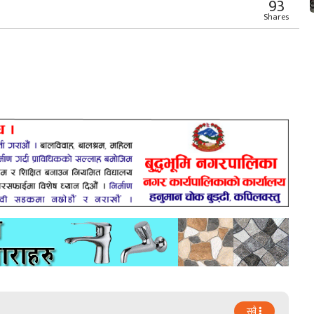
93
Shares
सबै