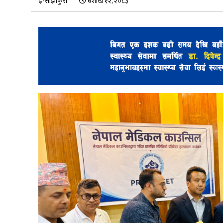
ई-साझाकुरा
बैशाख १२, २०८३