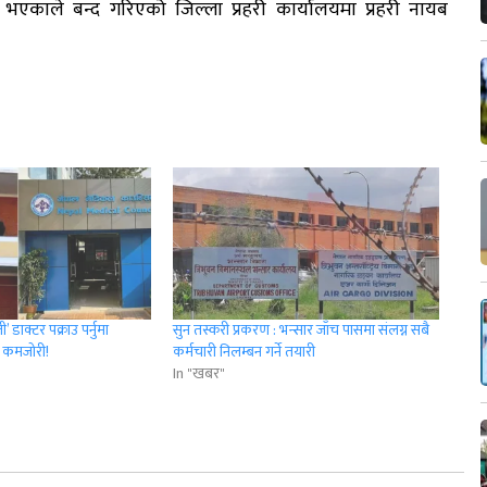
 भएकाले बन्द गरिएको जिल्ला प्रहरी कार्यालयमा प्रहरी नायब
 डाक्टर पक्राउ पर्नुमा
सुन तस्करी प्रकरण : भन्सार जाँच पासमा संलग्न सबै
 कमजोरी!
कर्मचारी निलम्बन गर्ने तयारी
In "खबर"
r
App
er
Share