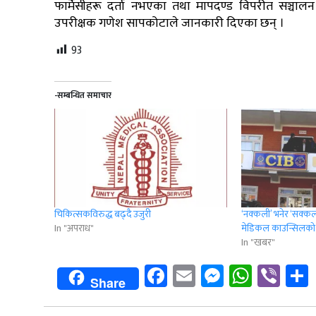
फार्मेसीहरू दर्ता नभएका तथा मापदण्ड विपरीत सञ्चालन
उपरीक्षक गणेश सापकोटाले जानकारी दिएका छन् ।
93
-सम्बन्धित समाचार
चिकित्सकविरुद्ध बढ्दै उजुरी
‘नक्कली’ भनेर ‘सक्कली’
In "अपराध"
मेडिकल काउन्सिलको
In "खबर"
Facebook
Email
Messenge
Whats
Vib
Share