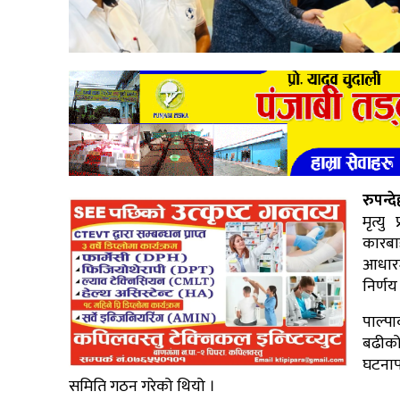
रुपन्दे
मृत्य
कारबा
आधारम
निर्णय
पाल्प
बढीको
घटनाप
समिति गठन गरेको थियो ।