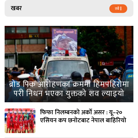
खबर
सबै
ब्रोड पिक आरोहणका क्रममा हिमपहिरोमा
परी निधन भएका युक्तको शव ल्याइयो
फिफा निलम्बनको अर्को असर : यू–२०
एसियन कप छनोटबाट नेपाल बाहिरियो