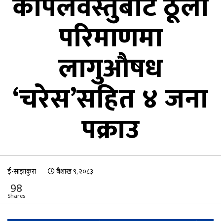
कपिलवस्तुबाट ठूलो
परिमाणमा
लागुऔषध
‘चरेस’सहित ४ जना
पक्राउ
ई-साझाकुरा
बैशाख ९, २०८३
98
Shares