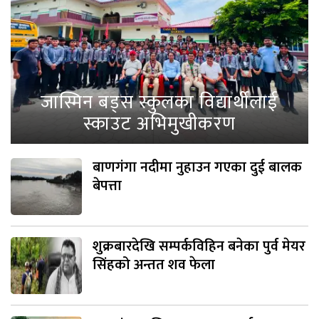
जास्मिन बड्स स्कुलका विद्यार्थीलाई
स्काउट अभिमुखीकरण
बाणगंगा नदीमा नुहाउन गएका दुई बालक
बेपत्ता
शुक्रबारदेखि सम्पर्कविहिन बनेका पुर्व मेयर
सिंहको अन्तत शव फेला