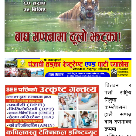
चितवन र
पर्सा राष्ट्रिय
निकुञ्ज
कम्प्लेक्समा
हालै सम्पन्न
बाघ गणनाका
क्रममा