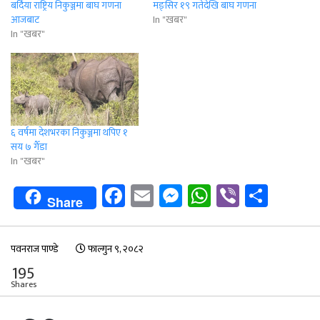
बर्दिया राष्ट्रिय निकुञ्जमा बाघ गणना
मङ्सिर १९ गतेदेखि बाघ गणना
आजबाट
In "खबर"
In "खबर"
६ वर्षमा देशभरका निकुञ्जमा थपिए १
सय ७ गैँडा
In "खबर"
Facebook
Email
Messenger
WhatsApp
Viber
Shar
Share
पवनराज पाण्डे
फाल्गुन ९, २०८२
195
Shares