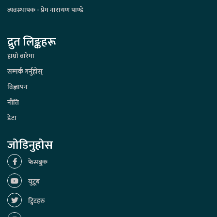
व्यवस्थापक - प्रेम नारायण पाण्डे
द्रुत लिङ्कहरू
हाम्रो बारेमा
सम्पर्क गर्नुहोस्
विज्ञापन
नीति
डेटा
जोडिनुहोस
फेसबुक
युटूब
ट्विटहरु