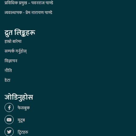
प्रविधिक प्रमुख – पवनराज पाण्डे
व्यवस्थापक - प्रेम नारायण पाण्डे
द्रुत लिङ्कहरू
हाम्रो बारेमा
सम्पर्क गर्नुहोस्
विज्ञापन
नीति
डेटा
जोडिनुहोस
फेसबुक
युटूब
ट्विटहरु