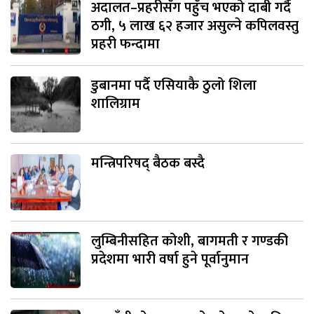
अदालत–प्रहरीसँग पहुँच भएको दाबी गर्दै
ठगी, ५ लाख ६२ हजार असुल्ने कपिलवस्तु
प्रहरी फन्दामा
डुबानमा पर्दै एसियाकै ठुलो शिला
शालिग्राम
मन्त्रिपरिषद् बैठक बस्दै
लुम्बिनीसहित कोशी, बागमती र गण्डकी
प्रदेशमा भारी वर्षा हुने पूर्वानुमान