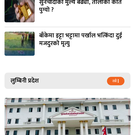
सुनचाँदीको मुल्य बढ्यो, तोलाको कति
पुग्यो ?
बाँकेमा इट्टा भट्टामा पर्खाल भत्किँदा दुई
मजदुरको मृत्यु
लुम्बिनी प्रदेश
सबै