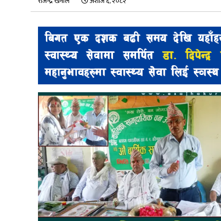
राजेन्द्र खनाल
अशोज ६, २०८२