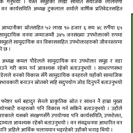
जनिक गर्नुभयो । यस्तै समुहका लेखा समिति संयोजक लालमणी
 वन कार्यसमिति अध्यक्ष टुकलाल शर्माले वार्षिक प्रतिवेदनसहित
ावित आम्दानीका स्रोतसहित ५२ लाख ९० हजार ६ सय ४८ रुपैँया ६५
 सामुदायिक वनमा जम्माजम्मी ३४५ जनसंख्या उपभोक्ताको रुपमा
 समुहले सामुदायिक वन विकाससहित उपभोक्ताहरुको जीवनस्तरमा
को छ ।
ा अध्यक्ष कमल पौडेलले सामुदायिक वन उपभोक्ता समुह र वडा
ल्याउने गरी काम गर्न आवश्यक रहेको बताउनुभयो । साधारणसभा
 पौडेलले वनको विकास सँगै सामुदायिक वनहरुले यहाँको सामाजिक
 प्रभावकारी बनाउन स्रोतको सहि सदुपयोग जोड दिनुपर्ने बताउनुभयो
ष्टर धर्म बहादुर सेनले प्राकृतिक स्रोत र साधन नै हाम्रा मुख्य
्रयोगबाटै वनहरुको पनि विकास गर्न सकिने बताउनुभयो । उहाँले
एकाले यसको संरक्षणसँगै उपयोगमा पनि कार्यसमिति, उपभोक्ता,
म्यता आवश्यक रहेको बताउनुभयो । वन संवद्र्धनमा आधारित वन
 पनि अहिले आर्थिक चलायमान भइरहेको उहाँको भनाइ थियो ।