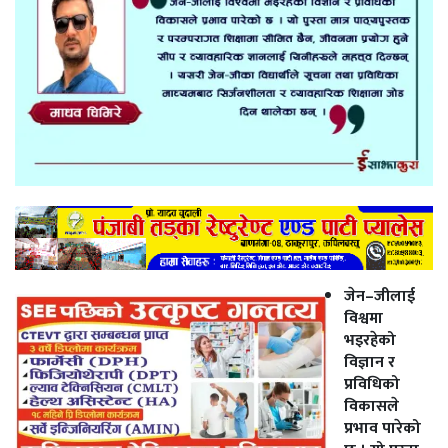
जेन–जीलाई
विश्वमा
भइरहेको
विज्ञान र
प्रविधिको
विकासले
प्रभाव पारेको