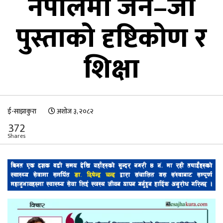
नेपालमा जेन–जी
पुस्ताको दृष्टिकोण र
शिक्षा
ई-साझाकुरा
अशोज ३, २०८२
372
Shares