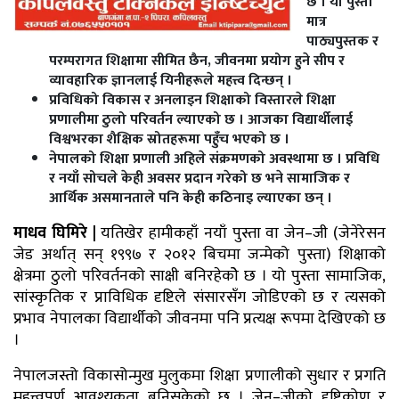
छ । यो पुस्ता
मात्र
पाठ्यपुस्तक र
परम्परागत शिक्षामा सीमित छैन, जीवनमा प्रयोग हुने सीप र
व्यावहारिक ज्ञानलाई यिनीहरूले महत्त्व दिन्छन् ।
प्रविधिको विकास र अनलाइन शिक्षाको विस्तारले शिक्षा
प्रणालीमा ठुलो परिवर्तन ल्याएको छ । आजका विद्यार्थीलाई
विश्वभरका शैक्षिक स्रोतहरूमा पहुँच भएको छ ।
नेपालको शिक्षा प्रणाली अहिले संक्रमणको अवस्थामा छ । प्रविधि
र नयाँ सोचले केही अवसर प्रदान गरेको छ भने सामाजिक र
आर्थिक असमानताले पनि केही कठिनाइ ल्याएका छन् ।
माधव घिमिरे |
यतिखेर हामीकहाँ नयाँ पुस्ता वा जेन–जी (जेनेरेसन
जेड अर्थात् सन् १९९७ र २०१२ बिचमा जन्मेको पुस्ता) शिक्षाको
क्षेत्रमा ठुलो परिवर्तनको साक्षी बनिरहेकोे छ । यो पुस्ता सामाजिक,
सांस्कृतिक र प्राविधिक दृष्टिले संसारसँग जोडिएको छ र त्यसको
प्रभाव नेपालका विद्यार्थीको जीवनमा पनि प्रत्यक्ष रूपमा देखिएको छ
।
नेपालजस्तो विकासोन्मुख मुलुकमा शिक्षा प्रणालीको सुधार र प्रगति
महत्त्वपूर्ण आवश्यकता बनिसकेको छ । जेन–जीको दृष्टिकोण र