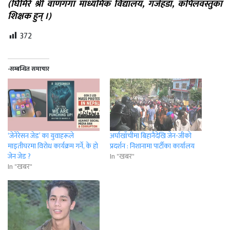
(घिमिरे श्री वाणगंगा माध्यमिक विद्यालय, गजेहडा, कपिलवस्तुका
शिक्षक हुन् ।)
372
-सम्बन्धित समाचार
‘जेनेरेसन जेड’ का युवाहरूले
अर्घाखाँचीमा बिहानैदेखि जेन-जीको
माइतीघरमा विरोध कार्यक्रम गर्ने, के हो
प्रदर्शन : निशानामा पार्टीका कार्यालय
जेन जेड ?
In "खबर"
In "खबर"