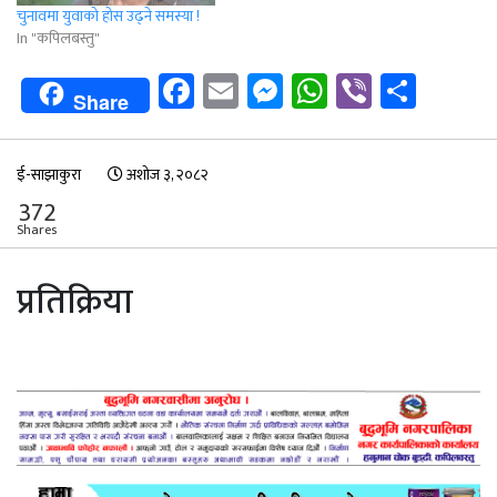
चुनावमा युवाको होस उढ्ने समस्या !
In "कपिलबस्तु"
Facebook
Email
Messenger
WhatsApp
Viber
Shar
Share
ई-साझाकुरा
अशोज ३, २०८२
372
Shares
प्रतिक्रिया