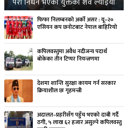
परी निधन भएका युक्तको शव ल्याइयो
फिफा निलम्बनको अर्को असर : यू–२०
एसियन कप छनोटबाट नेपाल बाहिरियो
कपिलवस्तुमा अवैध नदीजन्य पदार्थ
बोकेका तीन टिप्पर नियन्त्रणमा
देशमा शान्ति सुरक्षा कायम गर्न सरकार
क्रियाशील छः गृहमन्त्री
अदालत–प्रहरीसँग पहुँच भएको दाबी गर्दै
ठगी, ५ लाख ६२ हजार असुल्ने कपिलवस्तु