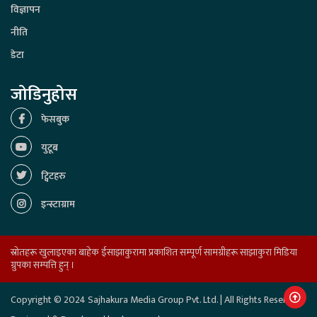
विज्ञापन
नीति
डेटा
जोडिनुहोस
फेसबुक
युटूब
ट्विटहरु
इन्स्टाग्राम
स्रोतहरू खुलाइएका बाहेक ईसाझाकुरामा प्रकाशित सम्पूर्ण सामग्रीहरू साझाकुरा मिडिया
ग्रुपका सम्पत्ति हुन् ।
Copyright © 2024 Sajhakura Media Group Pvt. Ltd. | All Rights Reserved.