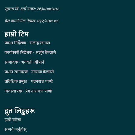
सुचना वि. दर्ता नम्बर: २१३०/०७७७८
प्रेस काउन्सिल नेपाल: ४९२/०७७-७८
हाम्रो टिम
प्रबन्ध निर्देशक - राजेन्द्र खनाल
कार्यकारी निर्देशक - अर्जुन बेल्वासे
सम्पादक - भगवती न्यौपाने
प्रधान सम्पादक - नवराज बेल्वासे
प्रविधिक प्रमुख – पवनराज पाण्डे
व्यवस्थापक - प्रेम नारायण पाण्डे
द्रुत लिङ्कहरू
हाम्रो बारेमा
सम्पर्क गर्नुहोस्