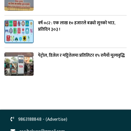
वर्ष ०८२ : एक लाख १० हजारले बढ्यो सुनको भाउ,
प्रतिदिन ३०३ !
पेट्रोल, डिजेल र मट्टितेलमा प्रतिलिटर १५ रुपैयाँ मूल्यवृद्धि
9863188848 - (Advertise)