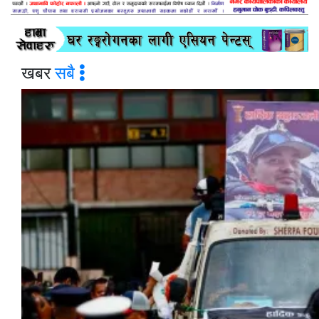
खबर
सबै