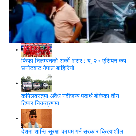
ब्रोड पिक आरोहणका क्रममा हिमपहिरोमा परी निधन
भएका युक्तको शव ल्याइयो
फिफा निलम्बनको अर्को असर : यू–२० एसियन कप
छनोटबाट नेपाल बाहिरियो
कपिलवस्तुमा अवैध नदीजन्य पदार्थ बोकेका तीन
टिप्पर नियन्त्रणमा
देशमा शान्ति सुरक्षा कायम गर्न सरकार क्रियाशील