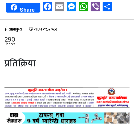
Facebook
Email
Messenger
WhatsApp
Viber
Shar
Share
ई-साझाकुरा
साउन १९, २०८२
290
Shares
प्रतिक्रिया