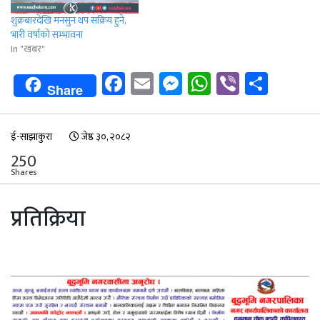
शुक्रबारदेखि मनसुन थप सक्रिय हुने,
भारी वर्षाको सम्भावना
In "खबर"
Facebook
Email
Messenger
WhatsApp
Viber
Shar
Share
ई-साझाकुरा
जेष्ठ ३०, २०८२
250
Shares
प्रतिक्रिया