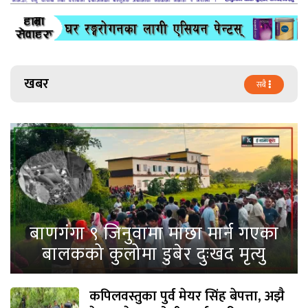
खबर
सबै
बाणगंगा ९ जिनुवामा माछा मार्न गएका
बालकको कुलोमा डुबेर दुःखद मृत्यु
कपिलवस्तुका पुर्व मेयर सिंह बेपत्ता, अझै