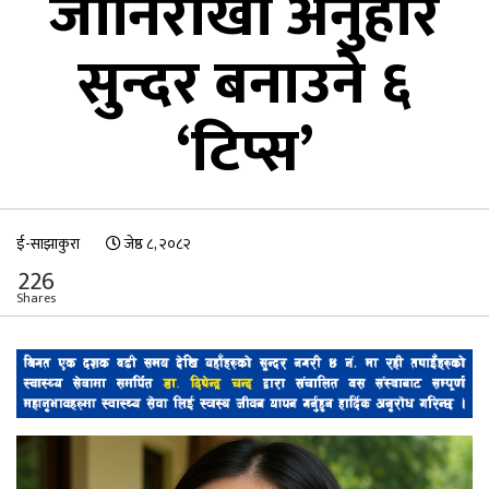
जानिराखौँ अनुहार
सुन्दर बनाउने ६
‘टिप्स’
ई-साझाकुरा
जेष्ठ ८, २०८२
226
Shares