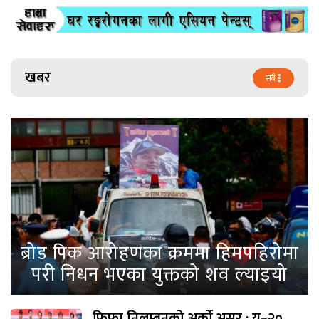
खबर
सबै
ब्रोड पिक आरोहणका क्रममा हिमपहिरोमा
परी निधन भएका युक्तको शव ल्याइयो
फिफा निलम्बनको अर्को असर : यू–२०