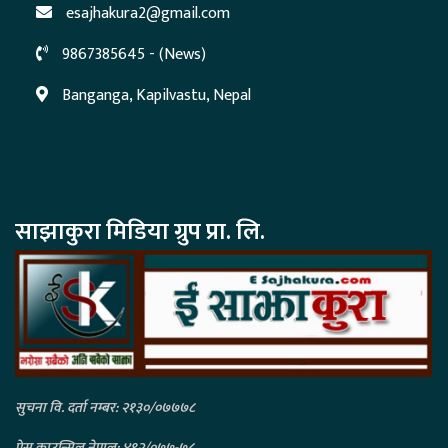
esajhakura2@gmail.com
9867385645 - (News)
Banganga, Kapilvastu, Nepal
साझाकुरा मिडिया ग्रुप प्रा. लि.
सुचना वि. दर्ता नम्बर: २१३०/०७७७८
प्रेस काउन्सिल नेपाल: ४९२/०७७-७८