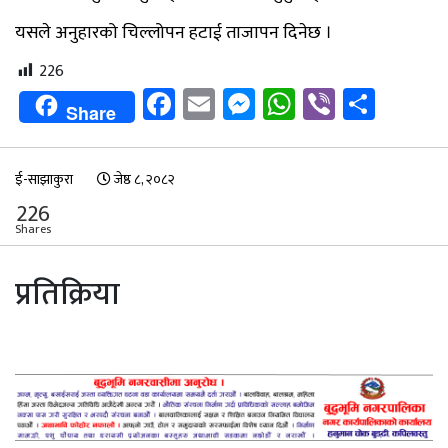
यसले अनुहारको चिल्लोपन हटाई ताजापन दिनेछ ।
226
Facebook
Email
Messenger
WhatsApp
Viber
Shar
Share
ई-साझाकुरा
जेष्ठ ८, २०८२
226
Shares
प्रतिक्रिया