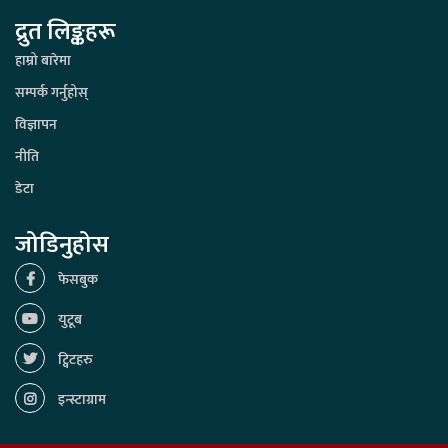
द्रुत लिङ्कहरू
हाम्रो बारेमा
सम्पर्क गर्नुहोस्
विज्ञापन
नीति
डेटा
जोडिनुहोस
फेसबुक
युटूब
ट्विटहरु
इन्स्टाग्राम