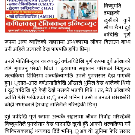
विष्णुमति
दमाइको
खुसीको कुनै
सीमा छैन। दुई
वर्षदेखि पूर्ण
रूपमा अन्य व्यक्तिको सहारामा अन्धकारमा जीवन बिताउन बाध्य
उनी अहिले उज्यालो देख्न पाएपछि हर्षित छिन्।
उनले मोतिबिन्दुका कारण दुई वर्षअघिदेखि पूर्ण रूपमा दुवै आँखाको
दृष्टि गुमाउनु परेको थियो । कुश्मामा सञ्चालन गरिएको निःशुल्क
शल्यक्रिया शिविरमा शल्यक्रियापछि उनले पुनःसंसार देख्न पाएकी
हुन्। ुसात–आठ वर्षअगाडिदेखि आँखाले धुमिल देख्न थालेको थियो
। दुई वर्षदेखि पूरै केही देख्नै नसक्ने भएकी थिएँ । तर, मेरो आँखाको
ज्योति फेरि फर्किएको छ,ु उनले भनिन् । उसो त उनको छोराछोरी
कोही नभएकाले हेरचाह नातिनीले गरिरहेकी छिन्।
दुई वर्षदेखि पूर्ण रूपमा अन्यकै सहारामा जीवन निर्वाह गरिरहेकी
विष्णुमतिले पुनःसंसार देख्न पाएपछि खुसी हुँदै आफ्नो शल्यक्रिया गर्ने
चिकित्सकलाई धन्यवाद दिँदै भनिन्, ुअब यो जुनिमा फेरि संसार