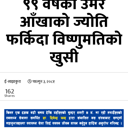
९९ वर्षको उमेर
आँखाको ज्योति
फर्किदा विष्णुमतिको
खुसी
ई-साझाकुरा
फाल्गुन ३, २०८१
162
Shares