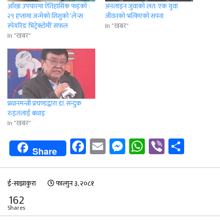
आँखा उपचारमा ऐतिहासिक फड्को :
अनलाइन जुवाको लत: एक युवा
२९ हप्तामा जन्मेको शिशुको ‘लेन्स
जीवनको भत्किएको सपना
स्पेयरिङ भिट्रेक्टोमी’ सफल
In "खबर"
In "खबर"
प्रधानमन्त्री प्रचण्डद्वारा डा. सन्दुक
रुइतलाई बधाइ
In "खबर"
Facebook
Email
Messenger
WhatsApp
Viber
Shar
Share
ई-साझाकुरा
फाल्गुन ३, २०८१
162
Shares