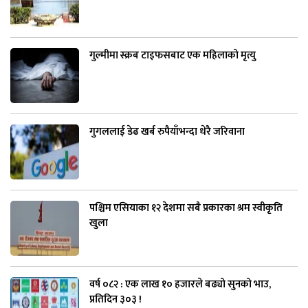
गुल्मीमा स्क्रब टाइफसबाट एक महिलाको मृत्यु
गुगललाई डेढ खर्ब रुपैयाँभन्दा धेरै जरिवाना
पश्चिम एसियाका १२ देशमा सबै प्रकारका श्रम स्वीकृति
खुला
वर्ष ०८२ : एक लाख १० हजारले बढ्यो सुनको भाउ,
प्रतिदिन ३०३ !