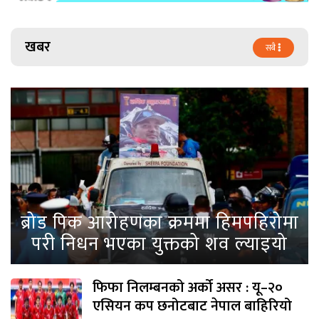
खबर
सबै
ब्रोड पिक आरोहणका क्रममा हिमपहिरोमा
परी निधन भएका युक्तको शव ल्याइयो
फिफा निलम्बनको अर्को असर : यू–२०
एसियन कप छनोटबाट नेपाल बाहिरियो