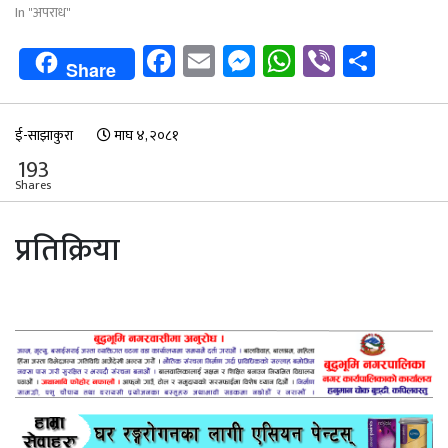
In "अपराध"
Facebook
Email
Messenger
WhatsApp
Viber
Shar
Share
ई-साझाकुरा
माघ ४, २०८१
193
Shares
प्रतिक्रिया