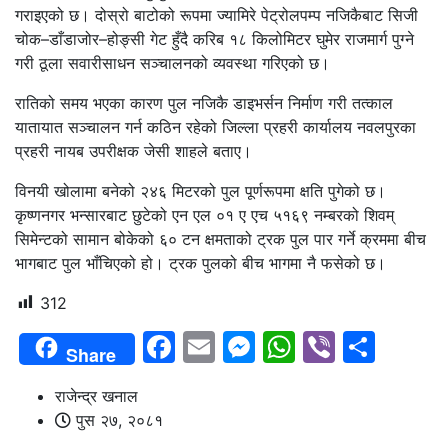
गराइएको छ। दोस्रो बाटोको रूपमा ज्यामिरे पेट्रोलपम्प नजिकैबाट सिजी
चोक–डाँडाजोर–होङ्सी गेट हुँदै करिब १८ किलोमिटर घुमेर राजमार्ग पुग्ने
गरी ठूला सवारीसाधन सञ्चालनको व्यवस्था गरिएको छ।
रातिको समय भएका कारण पुल नजिकै डाइभर्सन निर्माण गरी तत्काल
यातायात सञ्चालन गर्न कठिन रहेको जिल्ला प्रहरी कार्यालय नवलपुरका
प्रहरी नायब उपरीक्षक जेसी शाहले बताए।
विनयी खोलामा बनेको २४६ मिटरको पुल पूर्णरूपमा क्षति पुगेको छ।
कृष्णनगर भन्सारबाट छुटेको एन एल ०१ ए एच ५१६९ नम्बरको शिवम्
सिमेन्टको सामान बोकेको ६० टन क्षमताको ट्रक पुल पार गर्ने क्रममा बीच
भागबाट पुल भाँचिएको हो। ट्रक पुलको बीच भागमा नै फसेको छ।
312
Facebook
Email
Messenger
WhatsAp
Viber
Shar
Share
राजेन्द्र खनाल
पुस २७, २०८१