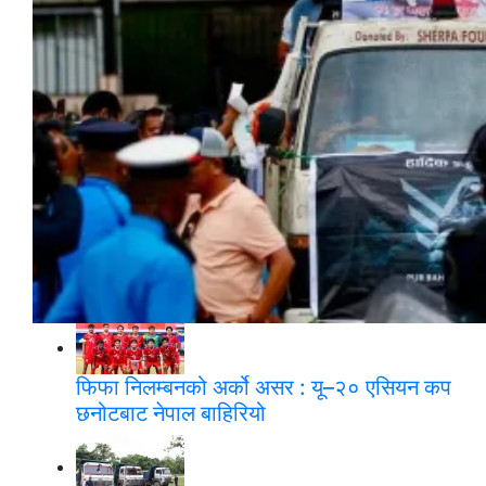
ब्रोड पिक आरोहणका क्रममा हिमपहिरोमा परी निधन
भएका युक्तको शव ल्याइयो
फिफा निलम्बनको अर्को असर : यू–२० एसियन कप
छनोटबाट नेपाल बाहिरियो