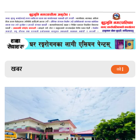
खबर
सबै