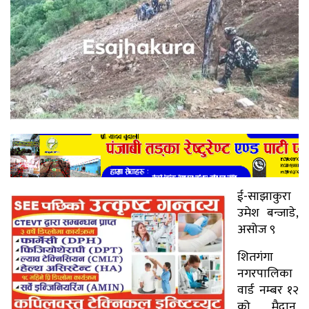
ई-साझाकुरा
उमेश बन्जाडे,
असोज ९
शितगंगा
नगरपालिका
वार्ड नम्बर १२
को मैदान,