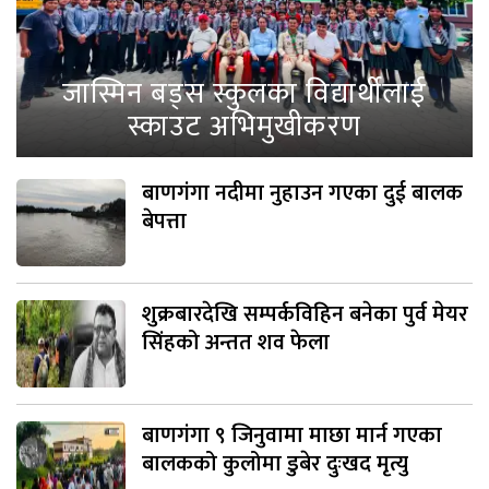
जास्मिन बड्स स्कुलका विद्यार्थीलाई
स्काउट अभिमुखीकरण
बाणगंगा नदीमा नुहाउन गएका दुई बालक
बेपत्ता
शुक्रबारदेखि सम्पर्कविहिन बनेका पुर्व मेयर
सिंहको अन्तत शव फेला
बाणगंगा ९ जिनुवामा माछा मार्न गएका
बालकको कुलोमा डुबेर दुःखद मृत्यु