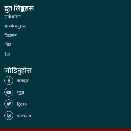
द्रुत लिङ्कहरू
हाम्रो बारेमा
सम्पर्क गर्नुहोस्
विज्ञापन
नीति
डेटा
जोडिनुहोस
फेसबुक
युटूब
ट्विटहरु
इन्स्टाग्राम