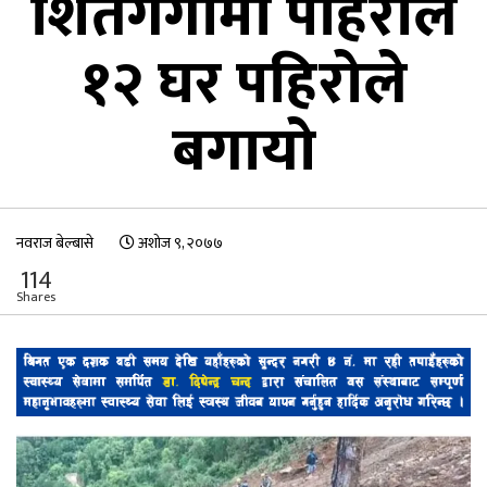
शितगंगामा पहिराले
१२ घर पहिरोले
बगायो
नवराज बेल्बासे
अशोज ९, २०७७
114
Shares