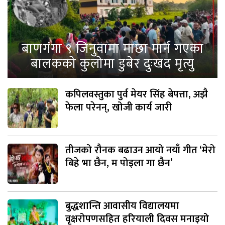
बाणगंगा ९ जिनुवामा माछा मार्न गएका
बालकको कुलोमा डुबेर दुःखद मृत्यु
कपिलवस्तुका पुर्व मेयर सिंह बेपत्ता, अझै
फेला परेनन्, खोजी कार्य जारी
तीजको रौनक बढाउन आयो नयाँ गीत ‘मेरो
बिहे भा छैन, म पोइला गा छैन’
बुद्धशान्ति आवासीय विद्यालयमा
वृक्षरोपणसहित हरियाली दिवस मनाइयो