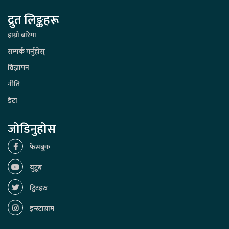
द्रुत लिङ्कहरू
हाम्रो बारेमा
सम्पर्क गर्नुहोस्
विज्ञापन
नीति
डेटा
जोडिनुहोस
फेसबुक
युटूब
ट्विटहरु
इन्स्टाग्राम