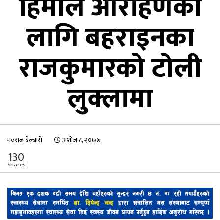
हिमाल आरोहणका
लागि बहराइनका
राजकुमारको टोली
लुक्लामा
नवराज बेल्बासे
अशोज ८, २०७७
130
Shares