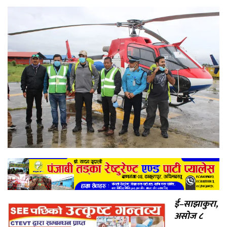
ई–साझाकुरा,
असोज ८