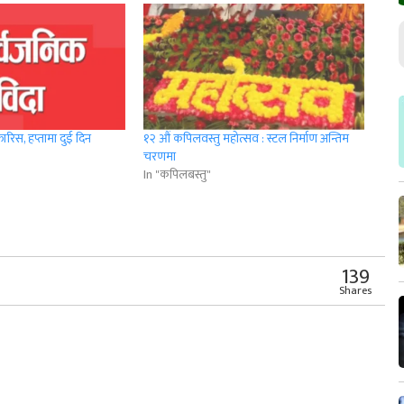
रिस, हप्तामा दुई दिन
१२ औं कपिलवस्तु महोत्सव : स्टल निर्माण अन्तिम
चरणमा
In "कपिलबस्तु"
r
App
er
Share
139
Shares