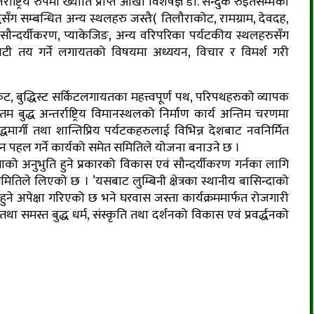
र्राष्ट्रिय रुपमा ख्याति प्राप्त आँखा विशेषज्ञ डा. सन्दुक रुइतसम्मका
सँग सम्बन्धित अन्य स्थलहरु जस्तैः( तिलौराकोट, रामग्राम, देवदह,
िङ, सौन्दर्यीकरण, प्याकेजिङ, अन्य वरिपरिका पर्यटकीय स्थलहरुसँग
मोडालिटी तय गर्ने लगायतको विषयमा अध्ययन, विचार र विमर्श गरी
 सर्किट, बुद्धिस्ट सर्किटलगायतका महत्त्वपूर्ण पथ, परिपथहरुको व्यापक
ौतम बुद्ध अन्तर्राष्ट्रिय विमानस्थलको निर्माण कार्य अन्तिम चरणमा
धमार्गी तथा शान्तिप्रिय पर्यटकहरुलाई विभिन्न देशबाट नवनिर्मित
्याउन पहल गर्ने कार्यको समेत समितिले योजना बनाउने छ ।
ित्रताको अनुभुति हुने प्रकारको विकास एवं सौन्दर्यीकरण गर्नका लागि
तिले लिएको छ । ’यसबाट लुम्बिनी क्षेत्रका स्थानीय बासिन्दाको
हुने अपेक्षा गरिएको छ भने घरवास जस्ता कार्यक्रममार्फत रोजगारी
र तथा समस्त बुद्ध धर्म, संस्कृति तथा दर्शनको विकास एवं प्रवर्द्धनको