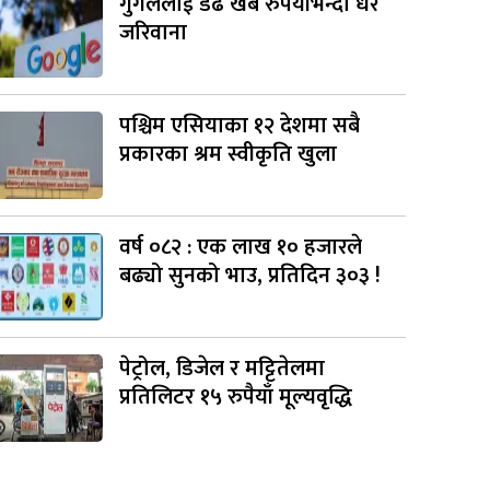
गुगललाई डेढ खर्ब रुपैयाँभन्दा धेरै
जरिवाना
पश्चिम एसियाका १२ देशमा सबै
प्रकारका श्रम स्वीकृति खुला
वर्ष ०८२ : एक लाख १० हजारले
बढ्यो सुनको भाउ, प्रतिदिन ३०३ !
पेट्रोल, डिजेल र मट्टितेलमा
प्रतिलिटर १५ रुपैयाँ मूल्यवृद्धि