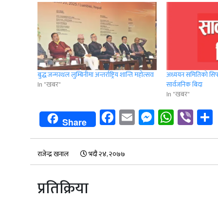
बुद्ध जन्मस्थल लुम्बिनीमा अन्तर्राष्ट्रिय शान्ति महोत्सव
अध्ययन समितिको सिफा
In "खबर"
सार्वजनिक बिदा
In "खबर"
Facebook
Email
Messenge
Whats
Vib
Share
राजेन्द्र खनाल
भदौ २४, २०७७
प्रतिक्रिया