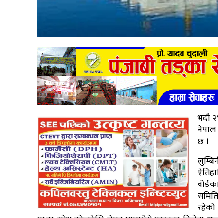
भदौ २
नेपाल 
छ ।
लुम्बि
ऐतिहास
बोर्डक
समिति
रहेको 