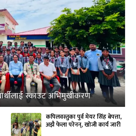
्यार्थीलाई स्काउट अभिमुखीकरण
कपिलवस्तुका पुर्व मेयर सिंह बेपत्ता,
अझै फेला परेनन्, खोजी कार्य जारी