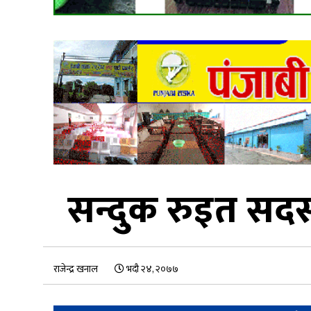
सन्दुक रुइत सदस्य
राजेन्द्र खनाल
भदौ २४, २०७७