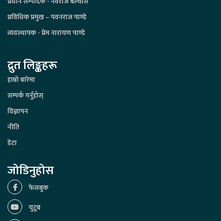
प्रधान सम्पादक - नवराज बेल्वासे
प्रविधिक प्रमुख – पवनराज पाण्डे
व्यवस्थापक - प्रेम नारायण पाण्डे
द्रुत लिङ्कहरू
हाम्रो बारेमा
सम्पर्क गर्नुहोस्
विज्ञापन
नीति
डेटा
जोडिनुहोस
फेसबुक
युटूब