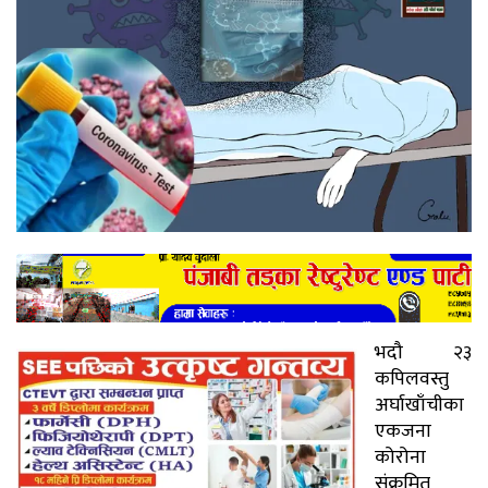
भदौ २३
कपिलवस्तु
अर्घाखाँचीका
एकजना
कोरोना
संक्रमित