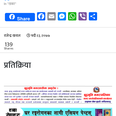
In "खबर"
Facebook
Email
Messenger
WhatsApp
Viber
Shar
Share
राजेन्द्र खनाल
भदौ २३, २०७७
139
Shares
प्रतिक्रिया