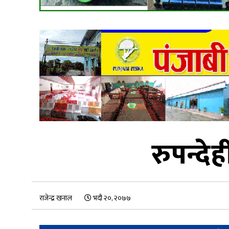
रुपन्दे
राजेन्द्र खनाल
भदौ २०, २०७७