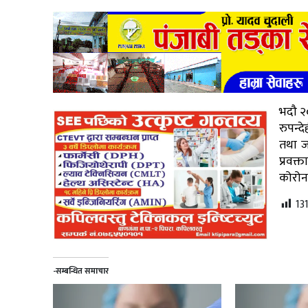
भदौ २
रुपन्द
तथा जन
प्रवक्
कोरोन
13
-सम्बन्धित समाचार