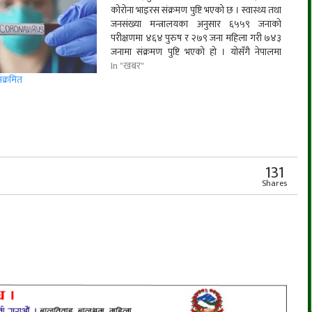
कोरोना भाइरस संक्रमण पुष्टि भएको छ । स्वास्थ्य तथा
जनसंख्या मन्त्रालयका अनुसार ६५५९ जनाको
परीक्षणमा ४६४ पुरुष र २७९ जना महिला गरी ७४३
जनामा संक्रमण पुष्टि भएको हो । योसँगै नेपालमा
कोरोना भाइरस संक्रमितको संख्या २ लाख ५५ हजार
In "खबर"
९७९ पुगेको छ…
ंक्रमित
r
App
er
Share
131
Shares