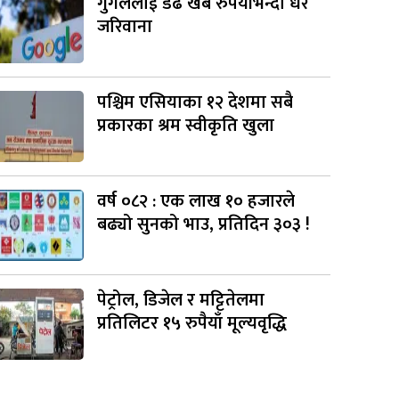
गुगललाई डेढ खर्ब रुपैयाँभन्दा धेरै
जरिवाना
पश्चिम एसियाका १२ देशमा सबै
प्रकारका श्रम स्वीकृति खुला
वर्ष ०८२ : एक लाख १० हजारले
बढ्यो सुनको भाउ, प्रतिदिन ३०३ !
पेट्रोल, डिजेल र मट्टितेलमा
प्रतिलिटर १५ रुपैयाँ मूल्यवृद्धि