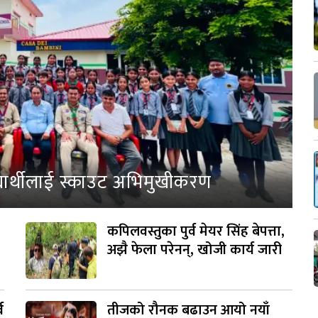
्यार्थीलाई स्काउट अभिमुखीकरण
कपिलवस्तुका पुर्व मेयर सिंह बेपत्ता,
अझै फेला परेनन्, खोजी कार्य जारी
व
तीजको रौनक बढाउन आयो नयाँ