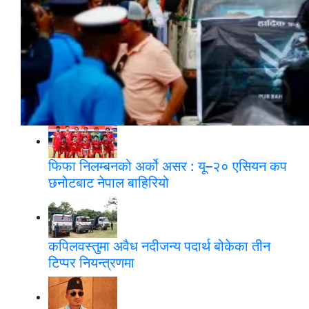
ब्रोड पिक आरोहणका क्रममा हिमपहिरोमा परी निधन
भएका युक्तको शव ल्याइयो
फिफा निलम्बनको अर्को असर : यू–२० एसियन कप
छनोटबाट नेपाल बाहिरियो
कपिलवस्तुमा अवैध नदीजन्य पदार्थ बोकेका तीन
टिप्पर नियन्त्रणमा