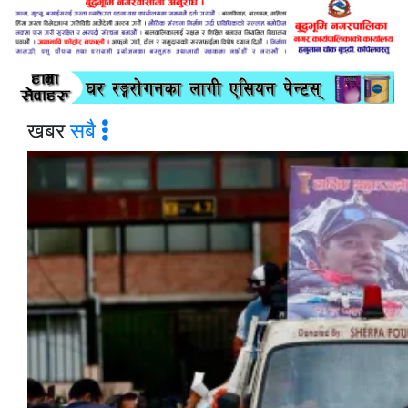
खबर
सबै