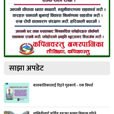
साझा अपडेट
बालबालिकालाई दिइने गृहकार्य – एक विमर्श
लुम्बिनीलाई ‘बर्थिङ हब’का रूपमा विकास गरिने