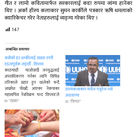
गीत र लामो कवितामार्फत सरकारलाई कडा रुपमा व्यंग्य हानेका
थिए । अर्का हाँस्य कलाकार सुमन कार्कीले पत्रकार ऋषि धमलाको
क्यारिकेचर गरेर नेताहरुलाई व्यङ्ग्य गरेका थिए ।
147
-सम्बन्धित समाचार
कसैको डर धम्कीलाई वास्ता नगरी
दृढतापूर्वक लड्छौँ : विप्लव
काठमाडौं माओवादी जनयुद्धलाई
अपराधिकरण गर्नका लागि विभिन्न
तरिकाले प्रहार हुन थालेको भन्दै
आक्रोश पोख्दै आएका नेकपाका
हास्यकलाकार मनोज गजुरेल नयाँ
महासचिव नेत्रविक्रम चन्द ‘विप्लव’ले
अवतारमा
कसैको डर धम्कीलाई वास्ता नगरी
In "खबर"
In "फिचर"
दृढतापूर्वक लड्ने चेतावनी दिएका छन्
। मुलुकको अवस्था झनझन जर्जर बन्न
थालेको भन्दै चिन्ता व्यक्त गरेका
विप्लवले जनताको चाहना पुरा गर्न
नसक्दा आफ्नै देशमा जनता…