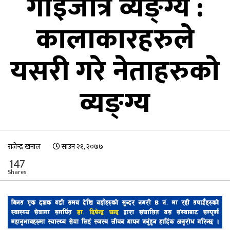
गाईजात्रे व्यङ्ग्य :
कालाकारहरुले
यसरी गरे नेताहरुको
व्यङ्ग्य
राजेन्द्र खनाल
साउन २१, २०७७
147
Shares