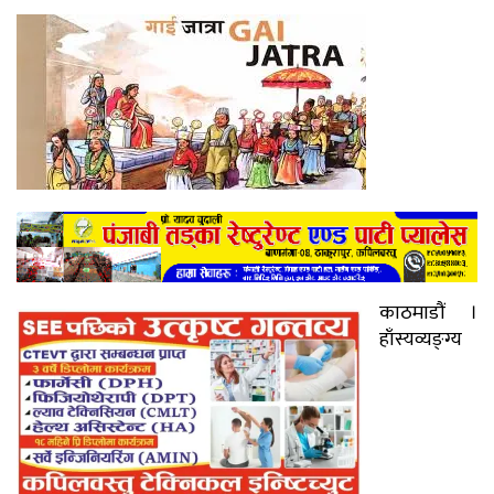
काठमाडौं ।
हाँस्यव्यङ्ग्य