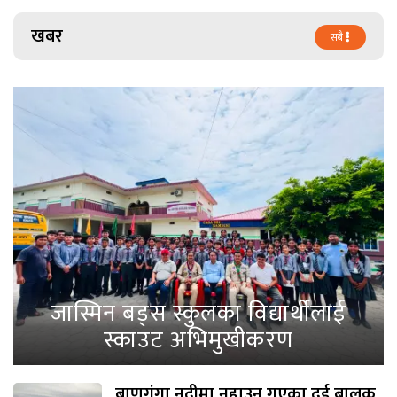
खबर
सबै
जास्मिन बड्स स्कुलका विद्यार्थीलाई
स्काउट अभिमुखीकरण
बाणगंगा नदीमा नुहाउन गएका दुई बालक