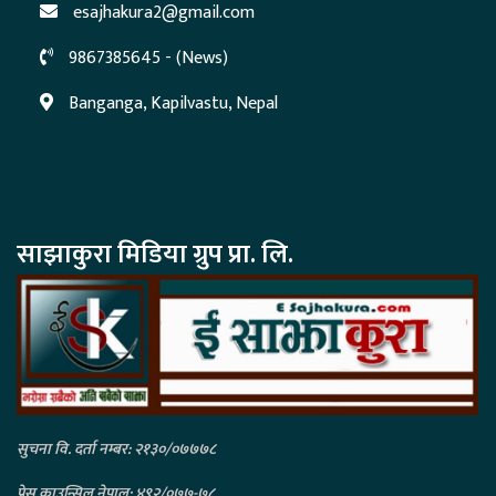
esajhakura2@gmail.com
9867385645 - (News)
Banganga, Kapilvastu, Nepal
साझाकुरा मिडिया ग्रुप प्रा. लि.
सुचना वि. दर्ता नम्बर: २१३०/०७७७८
प्रेस काउन्सिल नेपाल: ४९२/०७७-७८