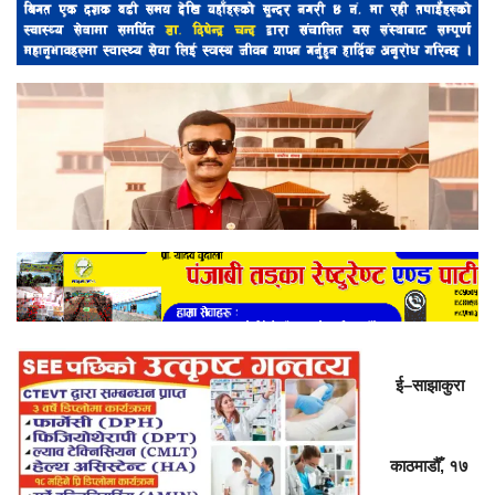
ई–साझाकुरा
काठमाडौँ, १७