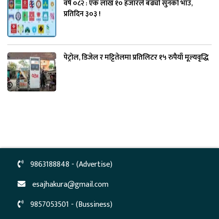
वर्ष ०८२ : एक लाख १० हजारले बढ्यो सुनको भाउ,
प्रतिदिन ३०३ !
पेट्रोल, डिजेल र मट्टितेलमा प्रतिलिटर १५ रुपैयाँ मूल्यवृद्धि
9863188848 - (Advertise)
esajhakura@gmail.com
9857053501 - (Bussiness)