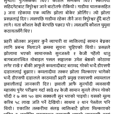
सुन्धारा पुगिसकेका थिए । कौशल सम्पर्कमै थिए । स्कार्पियो
सहिदगेटबाट त्रिपुरेश्वर जाने बाटोतर्फ रोकियो । गाडीमा चालकसहित
३ जना रहेकामा एक व्यक्ति झोला बोकेर ओर्लिए । त्यो झोला
प्रसन्नलाई दिए । त्यसपछि गाडीमा रहेका तीनै जना त्रिपुरेश्वर हुँदै बाटो
लागे । यता कौशल केही बेरपछि पक्राउ परे । त्यसअघि कौशल घुमुवा
कठायतसँगै थिए ।
प्रहरी स्रोतका अनुसार कुनै व्यापारी वा व्यक्तिलाई सामान बेच्नका
लागि प्रबन्ध मिलाउने क्रममा सूचना चुहिएको थियो । प्रसन्नले
झोलामा भएको सामानमध्ये सुनजस्तो १ केजी पहेँलो धातु
बागबजारस्थित मोबाइल पसल सञ्चालक उमेश श्रेष्ठको कोठामा
लगेर राखे र बाँकी आफूले कमलादीबाट बरामद गरेको भन्दै डीएसपी
दाहाललाई बुझाए । कमलादीमा तस्कर झोला मिल्काएर भागेको
भन्दै डीएसपी दाहालले काठमाडौं प्रहरी प्रमुख एसएसपी श्यामलाल
ज्ञवालीलाई जानकारी दिए । ज्ञवाली आफैं सुनचाँदी व्यवसायी
महासंघ पुगेर परीक्षण गर्दा साढे १४ केजी सामान सुनले लेपन गरेको
चाँदी र ७ सय ५० ग्राम सक्कली सुन भएको पाइयो । यसको मूल्य
करिब ५८ लाख जति पर्ने देखियो । साथमा २ थान पेस्तोल पनि
थियो । एकातिर तस्करीमा संलग्न व्यक्तिबाटै झोला मिल्काएको