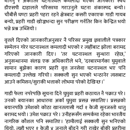
भनिनु र अर्कातिर घटनास्थल कमलादी भएको जानकारी स्वयं
डीएसपी दाहालले परिसरमा गराउनुले घटना शंकास्पद बन्यो ।
चौबीसै घण्टा प्रहरी पहरा रहने क्षेत्रबाट कसरी एकाएक गाडी गायब
बन्यो, प्रहरी गाडी खोज्नभन्दा सुन परीक्षण गर्नतिर किन केन्द्रित भयो
भन्ने प्रश्न उब्जियो ।
वृत्तले दिएको जानकारीअनुसार नै परिसर प्रमुख ज्ञवालीले पत्रकार
सम्मेलन गरेर घटनास्थल कमलादी भएको र त्यहींबाट झोला बरामद
गरिएको जानकारी दिए । ‘तर घटनास्थल सुन्धारा रहेछ,’
अनुसन्धानमा संलग्न एक अधिकारीले भने, ‘दरबारमार्गका घुमुवाले
सामान बुझेका कारण प्रहरी वृत्त जनसेवा घटनास्थल भए पनि
कमलादी उल्लेख गरियो । सक्कली सुन भएको भन्ठानेर त्यसबाट
आउने कमिसन/सुराकी भत्ताको लोभमा परेको देखिन्छ ।’
गाडी फेला नपरेपछि सूचना दिने घुमुवा प्रहरी कठायत नै पक्राउ परे ।
उनको बयानका आधारमा अर्का घुमुवा प्रसन्न समातिए । प्रसन्नको
बयानपछि उमेशको कोठा खानतलासी गर्दा १ केजी सुनजस्तो धातु
बरामद भयो । उमेश पक्राउ परे । उनीहरूसँग सम्पर्कमा रहेका भारतीय
नागरिक कौशल पनि समातिए । ‘हामीलाई सक्कली सुन भनिएको
थियो, त्यही भएर १ केजी ४ जनाले बाँड्ने गरी राखेर बाँकी प्रहरीमा