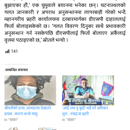
बुझाएका हौं,’ एक घुमुवाले बयानमा भनेका छन् । घटनास्थलको
गलत जानकारी र अपराध अनुसन्धानमा लापरबाही गरेको भन्दै
महानगरीय प्रहरी कार्यालयमा दरबारमार्गका डीएसपी दाहाललाई
फिर्ता बोलाइसकेको छ । ‘गलत विवरण दिनुका साथै प्रभावकारी
अनुसन्धान गर्न नसकेपछि डीएसपीलाई फिर्ता बोलाएर अर्कैलाई
वृत्तमा पठाइएको छ,’ स्रोतले भन्यो ।
141
-सम्बन्धित समाचार
श्रीमतीको हत्या, आत्महत्या देखाउने
‘आई लभ यु बुढी’ भन्नै पर्ने अभियान
प्रयास , कारण बन्यो मासु
शुरु : स्याङ्जा प्रहरी
In "खबर"
In "खबर"