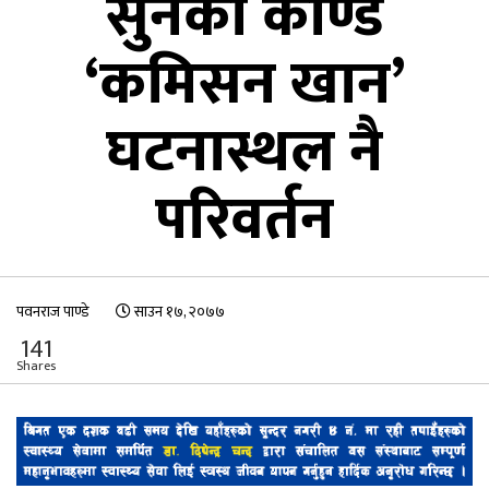
सुनको काण्ड
‘कमिसन खान’
घटनास्थल नै
परिवर्तन
पवनराज पाण्डे
साउन १७, २०७७
141
Shares