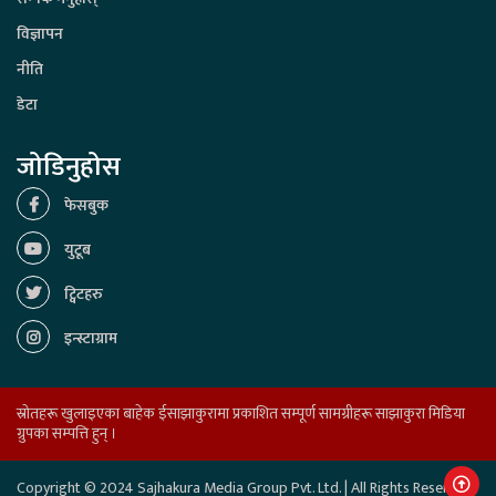
विज्ञापन
नीति
डेटा
जोडिनुहोस
फेसबुक
युटूब
ट्विटहरु
इन्स्टाग्राम
स्रोतहरू खुलाइएका बाहेक ईसाझाकुरामा प्रकाशित सम्पूर्ण सामग्रीहरू साझाकुरा मिडिया
ग्रुपका सम्पत्ति हुन् ।
Copyright © 2024 Sajhakura Media Group Pvt. Ltd. | All Rights Reserved.