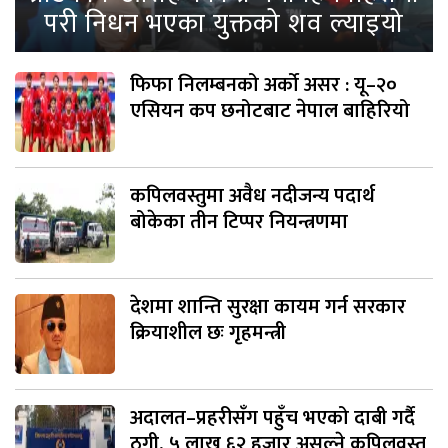
परी निधन भएका युक्तको शव ल्याइयो
फिफा निलम्बनको अर्को असर : यू–२०
एसियन कप छनोटबाट नेपाल बाहिरियो
कपिलवस्तुमा अवैध नदीजन्य पदार्थ
बोकेका तीन टिप्पर नियन्त्रणमा
देशमा शान्ति सुरक्षा कायम गर्न सरकार
क्रियाशील छः गृहमन्त्री
अदालत–प्रहरीसँग पहुँच भएको दाबी गर्दै
ठगी, ५ लाख ६२ हजार असुल्ने कपिलवस्तु