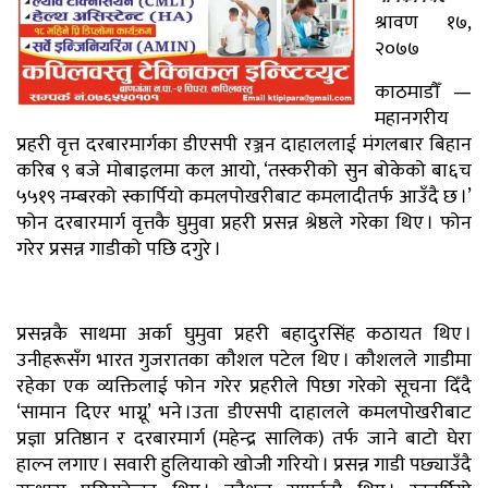
श्रावण १७,
२०७७
काठमाडौँ —
महानगरीय
प्रहरी वृत्त दरबारमार्गका डीएसपी रञ्जन दाहाललाई मंगलबार बिहान
करिब ९ बजे मोबाइलमा कल आयो, ‘तस्करीको सुन बोकेको बा६च
५५१९ नम्बरको स्कार्पियो कमलपोखरीबाट कमलादीतर्फ आउँदै छ ।’
फोन दरबारमार्ग वृत्तकै घुमुवा प्रहरी प्रसन्न श्रेष्ठले गरेका थिए । फोन
गरेर प्रसन्न गाडीको पछि दगुरे ।
प्रसन्नकै साथमा अर्का घुमुवा प्रहरी बहादुरसिंह कठायत थिए ।
उनीहरूसँग भारत गुजरातका कौशल पटेल थिए । कौशलले गाडीमा
रहेका एक व्यक्तिलाई फोन गरेर प्रहरीले पिछा गरेको सूचना दिँदै
‘सामान दिएर भाग्नू’ भने ।उता डीएसपी दाहालले कमलपोखरीबाट
प्रज्ञा प्रतिष्ठान र दरबारमार्ग (महेन्द्र सालिक) तर्फ जाने बाटो घेरा
हाल्न लगाए । सवारी हुलियाको खोजी गरियो । प्रसन्न गाडी पछ्याउँदै