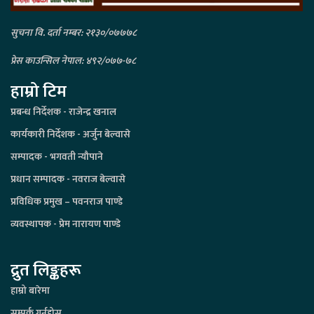
सुचना वि. दर्ता नम्बर: २१३०/०७७७८
प्रेस काउन्सिल नेपाल: ४९२/०७७-७८
हाम्रो टिम
प्रबन्ध निर्देशक - राजेन्द्र खनाल
कार्यकारी निर्देशक - अर्जुन बेल्वासे
सम्पादक - भगवती न्यौपाने
प्रधान सम्पादक - नवराज बेल्वासे
प्रविधिक प्रमुख – पवनराज पाण्डे
व्यवस्थापक - प्रेम नारायण पाण्डे
द्रुत लिङ्कहरू
हाम्रो बारेमा
सम्पर्क गर्नुहोस्