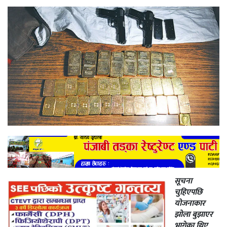
सूचना
चुहिएपछि
योजनाकार
झोला बुझाएर
भागेका थिए