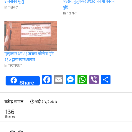
६ जनाको मृत्युु
भएसँगै,मुलुकभर ३९३८ जनामा कोरोना
In "खबर"
पुष्टि
In "खबर"
मुलुकभर थप ८३ जनामा कोरोना पुष्टि,
१३० द्वारा स्वास्थ्यलाभ
In "स्वास्थ्थ"
Facebook
Email
Messenger
WhatsApp
Viber
Shar
Share
राजेन्द्र खनाल
भदौ १५, २०७७
136
Shares