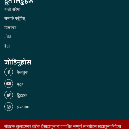
द्रुत लिङ्कहरू
हाम्रो बारेमा
सम्पर्क गर्नुहोस्
विज्ञापन
नीति
डेटा
जोडिनुहोस
फेसबुक
युटूब
ट्विटहरु
इन्स्टाग्राम
स्रोतहरू खुलाइएका बाहेक ईसाझाकुरामा प्रकाशित सम्पूर्ण सामग्रीहरू साझाकुरा मिडिया