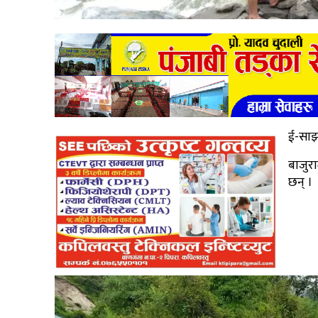
ई-साझ
बाजुर
छन् ।