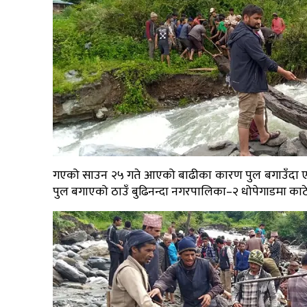
गएको साउन २५ गते आएको बाढीका कारण पुल बगाउँदा एक 
पुल बगाएको ठाउँ बुढिनन्दा नगरपालिका–२ धोपेगाडमा का