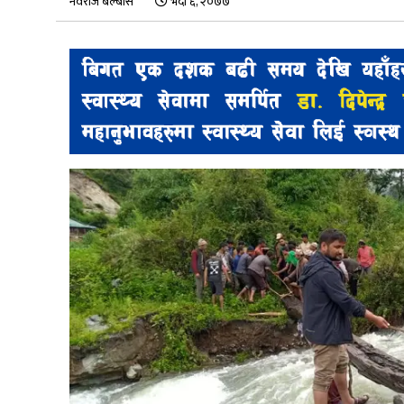
नवराज बेल्बासे
भदौ ६, २०७७