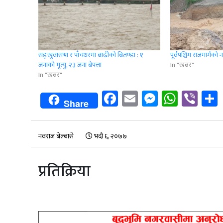
सङ्खुवासभा र पाँचथरमा बाढीको बितण्डा : १
पूर्वपश्चिम राजमार्गक
जनाको मृत्यु, २३ जना बेपत्ता
In "खबर"
In "खबर"
Facebook
Email
Messenge
Whats
Vib
Share
नवराज बेल्बासे
भदौ ६, २०७७
प्रतिक्रिया