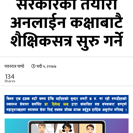
सरकारको तयारी
अनलाईन कक्षाबाटै
शैक्षिकसत्र सुरु गर्ने
पवनराज पाण्डे
भदौ ५, २०७७
134
Shares