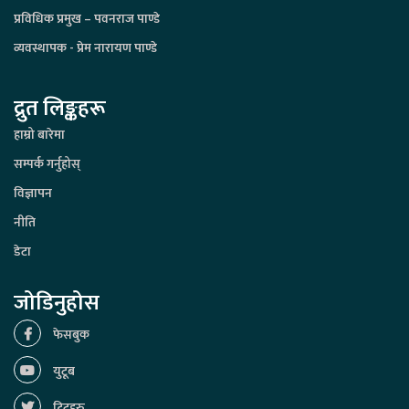
प्रविधिक प्रमुख – पवनराज पाण्डे
व्यवस्थापक - प्रेम नारायण पाण्डे
द्रुत लिङ्कहरू
हाम्रो बारेमा
सम्पर्क गर्नुहोस्
विज्ञापन
नीति
डेटा
जोडिनुहोस
फेसबुक
युटूब
ट्विटहरु