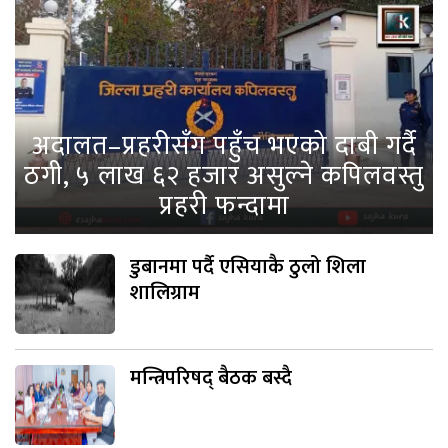
अदालत–प्रहरीसँग पहुँच भएको दाबी गर्दै
ठगी, ५ लाख ६२ हजार असुल्ने कपिलवस्तु
प्रहरी फन्दामा
डुबानमा पर्दै एसियाकै ठुलो शिला
शालिग्राम
मन्त्रिपरिषद् बैठक बस्दै