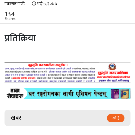
पवनराज पाण्डे
भदौ ५, २०७७
134
Shares
प्रतिक्रिया
खबर
सबै