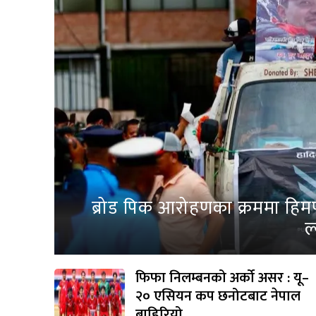
ब्रोड पिक आरोहणका क्रममा हिम
ल
फिफा निलम्बनको अर्को असर : यू–
२० एसियन कप छनोटबाट नेपाल
बाहिरियो