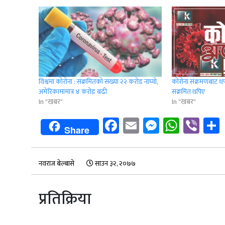
विश्वमा कोरोना : संक्रमितको संख्या २२ करोड नाघ्यो,
कोरोना संक्रमणबाट थप
अमेरिकामामात्र ४ कराेड बढी
संक्रमित थपिए
In "खबर"
In "खबर"
Facebook
Email
Messenge
Whats
Vib
Share
नवराज बेल्बासे
साउन ३२, २०७७
प्रतिक्रिया