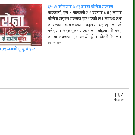
६५५९ परीक्षणमा ७४३ जनामा कोरोना संक्रमण
काठमाडौं, पुस ८ पछिल्लो २४ घण्टामा ७४३ जनामा
कोरोना भाइरस संक्रमण पुष्टि भएको छ । स्वास्थ्य तथा
जनसंख्या मन्त्रालयका अनुसार ६५५९ जनाको
परीक्षणमा ४६४ पुरुष र २७९ जना महिला गरी ७४३
जनामा संक्रमण पुष्टि भएको हो । योसँगै नेपालमा
कोरोना भाइरस संक्रमितको संख्या २ लाख ५५ हजार
In "खबर"
९७९ पुगेको छ…
 ३५ जनाको मृत्यु, ४,९२८
r
App
er
Share
137
Shares