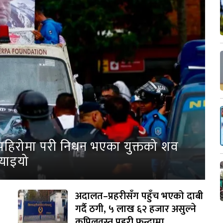
पहिरोमा परी निधन भएका युक्तको शव
्याइयो
अदालत–प्रहरीसँग पहुँच भएको दाबी
गर्दै ठगी, ५ लाख ६२ हजार असुल्ने
कपिलवस्तु प्रहरी फन्दामा