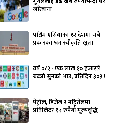
गुगललाई डेढ खर्ब रुपैयाँभन्दा धेरै
जरिवाना
पश्चिम एसियाका १२ देशमा सबै
प्रकारका श्रम स्वीकृति खुला
वर्ष ०८२ : एक लाख १० हजारले
बढ्यो सुनको भाउ, प्रतिदिन ३०३ !
पेट्रोल, डिजेल र मट्टितेलमा
प्रतिलिटर १५ रुपैयाँ मूल्यवृद्धि