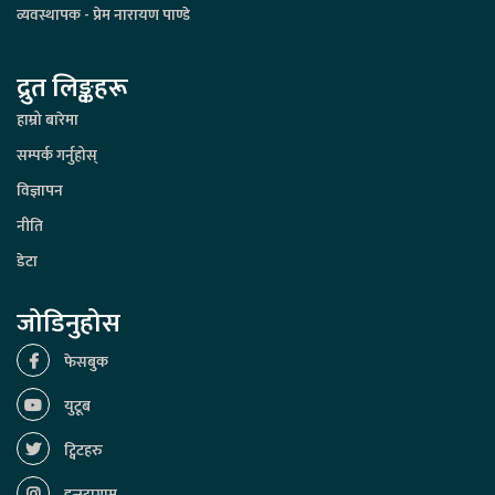
व्यवस्थापक - प्रेम नारायण पाण्डे
द्रुत लिङ्कहरू
हाम्रो बारेमा
सम्पर्क गर्नुहोस्
विज्ञापन
नीति
डेटा
जोडिनुहोस
फेसबुक
युटूब
ट्विटहरु
इन्स्टाग्राम