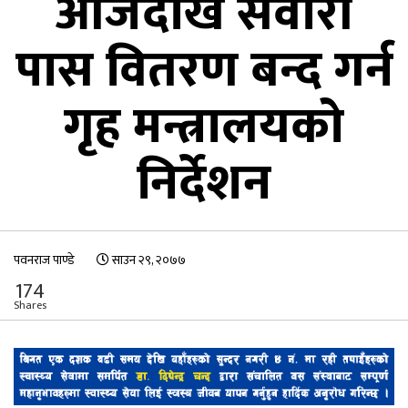
आजदेखि सवारी
पास वितरण बन्द गर्न
गृह मन्त्रालयको
निर्देशन
पवनराज पाण्डे
साउन २९, २०७७
174
Shares