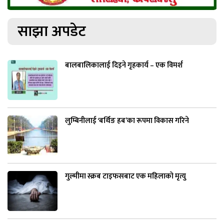
साझा अपडेट
बालबालिकालाई दिइने गृहकार्य – एक विमर्श
लुम्बिनीलाई ‘बर्थिङ हब’का रूपमा विकास गरिने
गुल्मीमा स्क्रब टाइफसबाट एक महिलाको मृत्यु