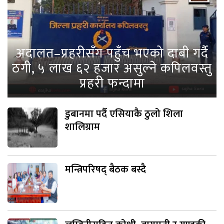
अदालत–प्रहरीसँग पहुँच भएको दाबी गर्दै
ठगी, ५ लाख ६२ हजार असुल्ने कपिलवस्तु
प्रहरी फन्दामा
डुबानमा पर्दै एसियाकै ठुलो शिला
शालिग्राम
मन्त्रिपरिषद् बैठक बस्दै