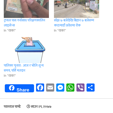
ट्रायल पास गर्नासाथ परिक्षणकालिन
साँझ ७ बजेदेखि बिहान ७ बजेसम्म
लाइसेन्स
काठमाडौं प्रवेशमा रोक
In "खबर"
In "खबर"
पालिका चुनाव : आज र भोलि शून्य
समय, पर्सि मतदान
In "खबर"
Facebook
Email
Messenger
WhatsApp
Viber
Shar
Share
पवनराज पाण्डे
साउन २९, २०७७