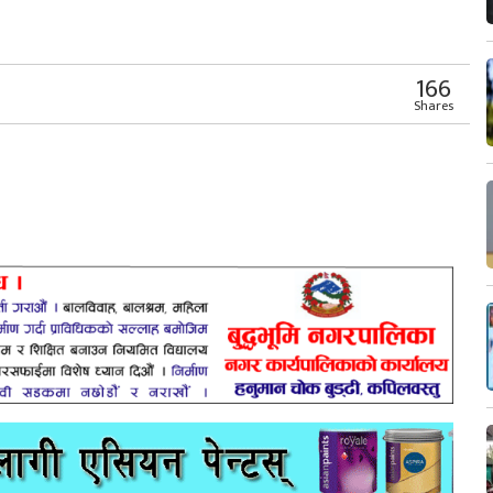
r
App
er
Share
166
Shares