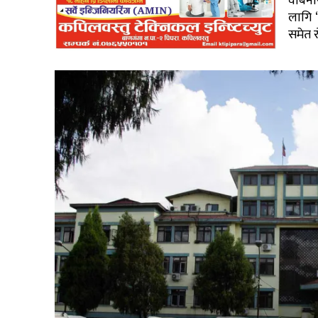
वेबिन
लागि ‘
समेत 