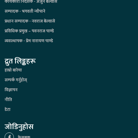
कार्यकारी निर्देशक - अर्जुन बेल्वासे
सम्पादक - भगवती न्यौपाने
प्रधान सम्पादक - नवराज बेल्वासे
प्रविधिक प्रमुख – पवनराज पाण्डे
व्यवस्थापक - प्रेम नारायण पाण्डे
द्रुत लिङ्कहरू
हाम्रो बारेमा
सम्पर्क गर्नुहोस्
विज्ञापन
नीति
डेटा
जोडिनुहोस
फेसबुक