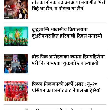
तीजको रौनक बढाउन आयो नयाँ गीत ‘मेरो
बिहे भा छैन, म पोइला गा छैन’
बुद्धशान्ति आवासीय विद्यालयमा
वृक्षरोपणसहित हरियाली दिवस मनाइयो
ब्रोड पिक आरोहणका क्रममा हिमपहिरोमा
परी निधन भएका युक्तको शव ल्याइयो
फिफा निलम्बनको अर्को असर : यू–२०
एसियन कप छनोटबाट नेपाल बाहिरियो