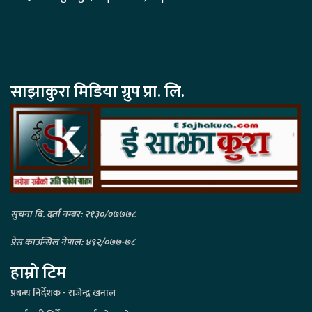
साझाकुरा मिडिया ग्रुप प्रा. लि.
सुचना वि. दर्ता नम्बर: २१३०/०७७७८
प्रेस काउन्सिल नेपाल: ४९२/०७७-७८
हाम्रो टिम
प्रबन्ध निर्देशक - राजेन्द्र खनाल