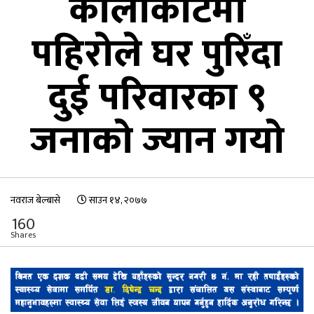
कालीकोटमा
पहिरोले घर पुरिँदा
दुई परिवारका ९
जनाको ज्यान गयो
नवराज बेल्बासे
साउन १४, २०७७
160
Shares