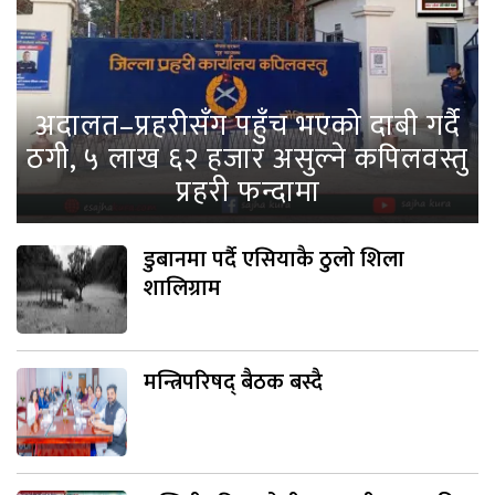
अदालत–प्रहरीसँग पहुँच भएको दाबी गर्दै
ठगी, ५ लाख ६२ हजार असुल्ने कपिलवस्तु
प्रहरी फन्दामा
डुबानमा पर्दै एसियाकै ठुलो शिला
शालिग्राम
मन्त्रिपरिषद् बैठक बस्दै