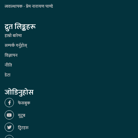
व्यवस्थापक - प्रेम नारायण पाण्डे
द्रुत लिङ्कहरू
हाम्रो बारेमा
सम्पर्क गर्नुहोस्
विज्ञापन
नीति
डेटा
जोडिनुहोस
फेसबुक
युटूब
ट्विटहरु