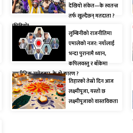
देखियो संकेत—के स्वतन्त्र
तर्फ खुल्दैछन् मतदाता ?
[भिडियो]
लुम्बिनीको राजनीतिमा
एमालेको नजर: नयाँलाई
भन्दा पुरानामै ध्यान,
कपिलवस्तु र बाँकेमा
रणनीतिक उम्मेदवार, के हो कारण ?
तिहारको तेस्रो दिन आज
लक्ष्मीपूजा, यस्तो छ
लक्ष्मीपूजाको वास्तविकता