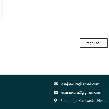
Page 1 of 6
esajhakura@gmail.com
esajhakura2@gmail.com
Banganga, Kapilvastu, Nepal