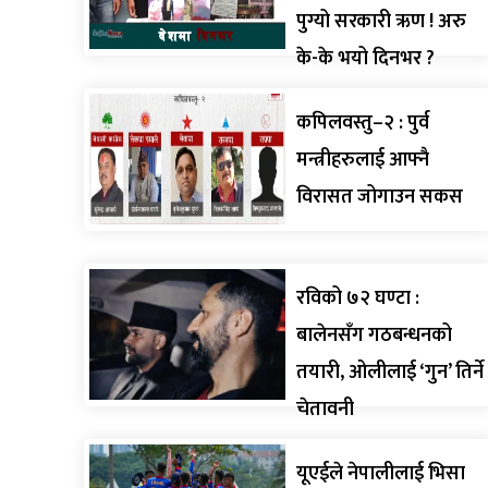
पुग्यो सरकारी ऋण ! अरु
के-के भयो दिनभर ?
कपिलवस्तु–२ : पुर्व
मन्त्रीहरुलाई आफ्नै
विरासत जोगाउन सकस
रविको ७२ घण्टा :
बालेनसँग गठबन्धनको
तयारी, ओलीलाई ‘गुन’ तिर्ने
चेतावनी
यूएईले नेपालीलाई भिसा