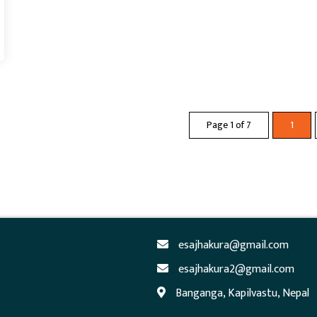
Page 1 of 7
1
esajhakura@gmail.com
esajhakura2@gmail.com
Banganga, Kapilvastu, Nepal