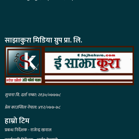
साझाकुरा मिडिया ग्रुप प्रा. लि.
सुचना वि. दर्ता नम्बर: २१३०/०७७७८
प्रेस काउन्सिल नेपाल: ४९२/०७७-७८
हाम्रो टिम
प्रबन्ध निर्देशक - राजेन्द्र खनाल