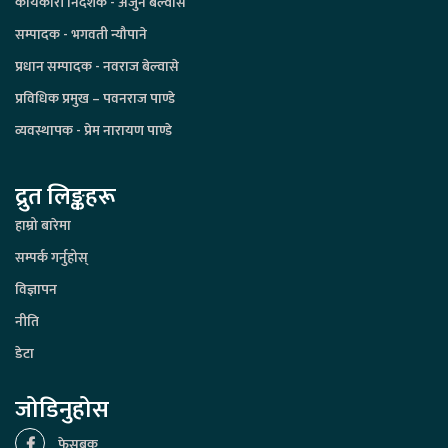
कार्यकारी निर्देशक - अर्जुन बेल्वासे
सम्पादक - भगवती न्यौपाने
प्रधान सम्पादक - नवराज बेल्वासे
प्रविधिक प्रमुख – पवनराज पाण्डे
व्यवस्थापक - प्रेम नारायण पाण्डे
द्रुत लिङ्कहरू
हाम्रो बारेमा
सम्पर्क गर्नुहोस्
विज्ञापन
नीति
डेटा
जोडिनुहोस
फेसबुक