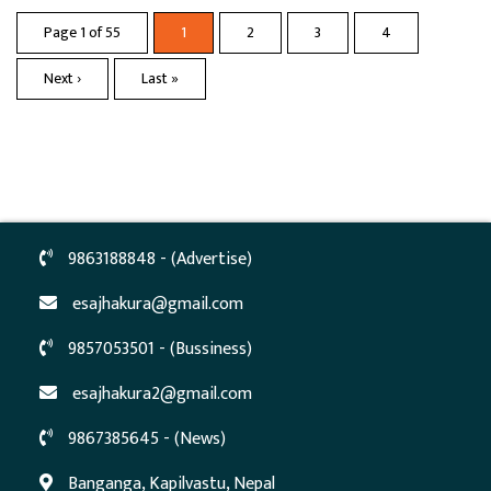
Page 1 of 55
1
2
3
4
Next ›
Last »
9863188848 - (Advertise)
esajhakura@gmail.com
9857053501 - (Bussiness)
esajhakura2@gmail.com
9867385645 - (News)
Banganga, Kapilvastu, Nepal