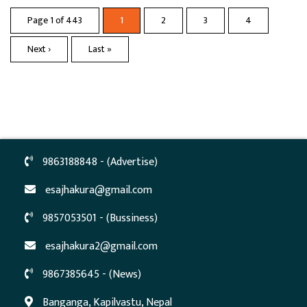
Page 1 of 443
1
2
3
4
Next ›
Last »
9863188848 - (Advertise)
esajhakura@gmail.com
9857053501 - (Bussiness)
esajhakura2@gmail.com
9867385645 - (News)
Banganga, Kapilvastu, Nepal