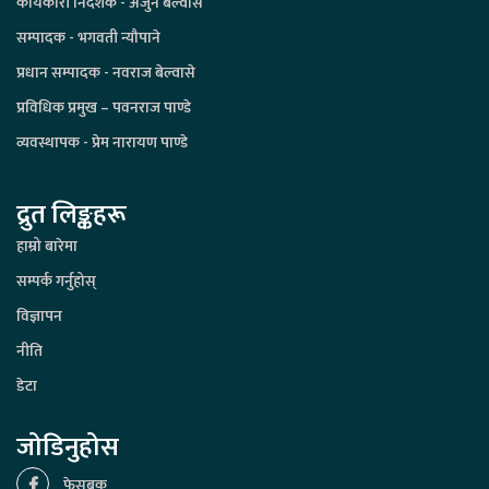
कार्यकारी निर्देशक - अर्जुन बेल्वासे
सम्पादक - भगवती न्यौपाने
प्रधान सम्पादक - नवराज बेल्वासे
प्रविधिक प्रमुख – पवनराज पाण्डे
व्यवस्थापक - प्रेम नारायण पाण्डे
द्रुत लिङ्कहरू
हाम्रो बारेमा
सम्पर्क गर्नुहोस्
विज्ञापन
नीति
डेटा
जोडिनुहोस
फेसबुक