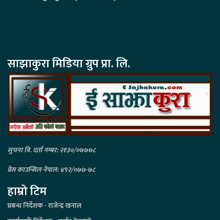
साझाकुरा मिडिया ग्रुप प्रा. लि.
सुचना वि. दर्ता नम्बर: २१३०/०७७७८
प्रेस काउन्सिल नेपाल: ४९२/०७७-७८
हाम्रो टिम
प्रबन्ध निर्देशक - राजेन्द्र खनाल