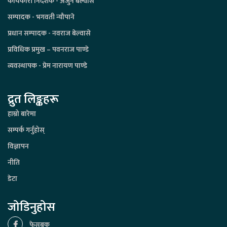
कार्यकारी निर्देशक - अर्जुन बेल्वासे
सम्पादक - भगवती न्यौपाने
प्रधान सम्पादक - नवराज बेल्वासे
प्रविधिक प्रमुख – पवनराज पाण्डे
व्यवस्थापक - प्रेम नारायण पाण्डे
द्रुत लिङ्कहरू
हाम्रो बारेमा
सम्पर्क गर्नुहोस्
विज्ञापन
नीति
डेटा
जोडिनुहोस
फेसबुक