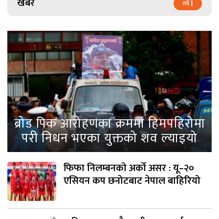
खबर
सबै
ब्रोड पिक आरोहणका क्रममा हिमपहिरोमा
परी निधन भएका युक्तको शव ल्याइयो
फिफा निलम्बनको अर्को असर : यू–२०
एसियन कप छनोटबाट नेपाल बाहिरियो