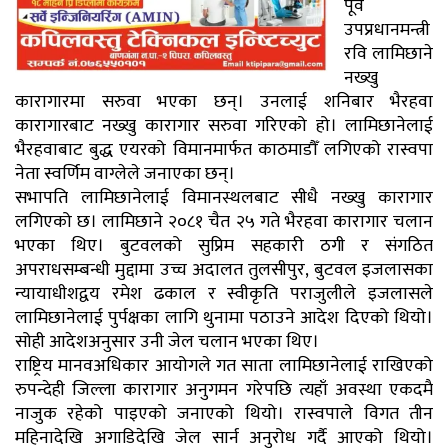
पूर्व
उपप्रधानमन्त्री
रवि लामिछाने
नख्खु
कारागारमा सरुवा भएका छन्। उनलाई शनिबार भैरहवा
कारागारबाट नख्खु कारागार सरुवा गरिएको हो। लामिछानेलाई
भैरहवाबाट बुद्ध एयरको विमानमार्फत काठमाडौँ लगिएको रास्वपा
नेता स्वर्णिम वाग्लेले जनाएका छन्।
सभापति लामिछानेलाई विमानस्थलबाट सीधै नख्खु कारागार
लगिएको छ। लामिछाने २०८१ चैत २५ गते भैरहवा कारागार चलान
भएका थिए। बुटवलको सुप्रिम सहकारी ठगी र संगठित
अपराधसम्बन्धी मुद्दामा उच्च अदालत तुलसीपुर, बुटवल इजलासका
न्यायाधीशद्वय रमेश ढकाल र स्वीकृति पराजुलीले इजलासले
लामिछानेलाई पुर्पक्षका लागि थुनामा पठाउने आदेश दिएको थियो।
सोही आदेशअनुसार उनी जेल चलान भएका थिए।
राष्ट्रिय मानवअधिकार आयोगले गत साता लामिछानेलाई राखिएको
रुपन्देही जिल्ला कारागार अनुगमन गरेपछि त्यहाँ अवस्था एकदमै
नाजुक रहेको पाइएको जनाएको थियो। रास्वपाले विगत तीन
महिनादेखि अगाडिदेखि जेल सार्न अनुरोध गर्दै आएको थियो।