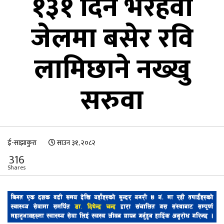
१३१ दिन भैरहवा
जेलमा बसेर रवि
लामिछाने नख्खु
सरुवा
ई-साझाकुरा
साउन ३१, २०८२
316
Shares