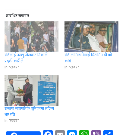
-सम्बन्धित समाचार
रविलाई नख्खु जेलबाट निकाले
रवि लामिछानेलाई भिटामिन डी को
प्रदर्शनकारीले
कमि
In "खबर"
In "खबर"
रास्वपा सभापतिकै भूमिकामा सक्रिय
भए रवि
In "खबर"
Facebook
Email
Messenger
WhatsApp
Viber
Shar