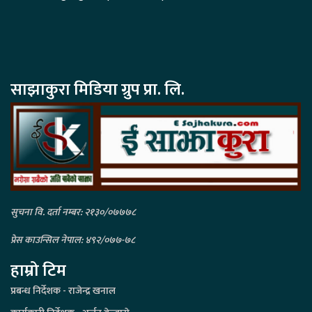
साझाकुरा मिडिया ग्रुप प्रा. लि.
सुचना वि. दर्ता नम्बर: २१३०/०७७७८
प्रेस काउन्सिल नेपाल: ४९२/०७७-७८
हाम्रो टिम
प्रबन्ध निर्देशक - राजेन्द्र खनाल