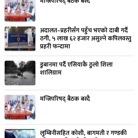
मन्त्रिपरिषद् बैठक बस्दै
अदालत–प्रहरीसँग पहुँच भएको दाबी गर्दै
ठगी, ५ लाख ६२ हजार असुल्ने कपिलवस्तु
प्रहरी फन्दामा
डुबानमा पर्दै एसियाकै ठुलो शिला
शालिग्राम
मन्त्रिपरिषद् बैठक बस्दै
लुम्बिनीसहित कोशी, बागमती र गण्डकी