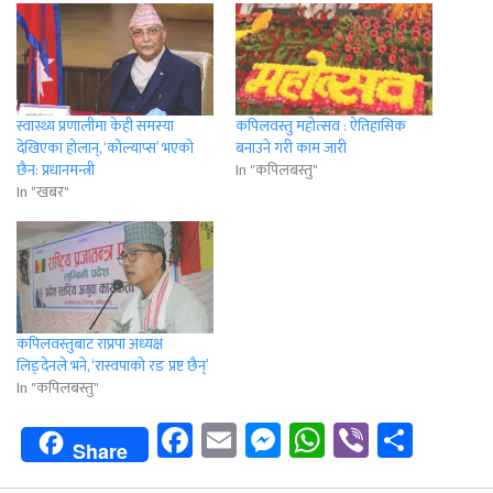
स्वास्थ्य प्रणालीमा केही समस्या
कपिलवस्तु महोत्सव : ऐतिहासिक
देखिएका होलान्, ‘कोल्याप्स’ भएको
बनाउने गरी काम जारी
छैन: प्रधानमन्त्री
In "कपिलबस्तु"
In "खबर"
कपिलवस्तुबाट राप्रपा अध्यक्ष
लिङ्देनले भने, ‘रास्वपाको रङ प्रष्ट छैन्’
In "कपिलबस्तु"
Facebook
Email
Messenger
WhatsApp
Viber
Shar
Share