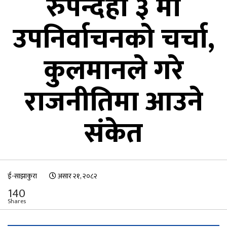
रुपन्देही ३ मा
उपनिर्वाचनको चर्चा,
कुलमानले गरे
राजनीतिमा आउने
संकेत
ई-साझाकुरा
असार २१, २०८२
140
Shares