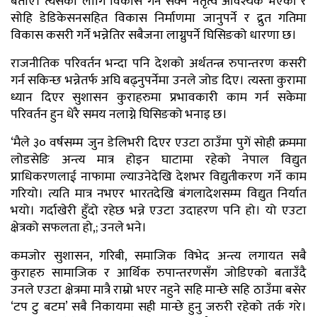
बताए। त्यसका लागि विकास गर्न सक्ने नेतृत्व आवश्यक भएको र
सोहि डेडिकेसनसहित विकास निर्माणमा जानुपर्ने र द्रुत गतिमा
विकास कसरी गर्ने भन्नेतिर सबैजना लाग्नुपर्ने घिसिङको धारणा छ।
राजनीतिक परिवर्तन भन्दा पनि देशको अर्थतन्त्र रुपान्तरण कसरी
गर्न सकिन्छ भन्नेतर्फ अघि बढ्नुपर्नेमा उनले जोड दिए। त्यस्ता कुरामा
ध्यान दिएर सुशासन कुराहरुमा प्रभावकारी काम गर्न सकेमा
परिवर्तन हुन धेरै समय नलाग्ने घिसिङको भनाइ छ।
‘मैले ३० वर्षसम्म जुन डेलिभरी दिएर एउटा ठाउँमा पुगें सोही क्रममा
लोडसेङि अन्त्य मात्र होइन घाटामा रहेको नेपाल विद्युत
प्राधिकरणलाई नाफामा ल्याउनेदेखि देशभर विद्युतीकरण गर्ने काम
गरियो। त्यति मात्र नभएर भारतदेखि बंगलादेशसम्म विद्युत निर्यात
भयो। गर्दाखेरी हुँदो रहेछ भन्ने एउटा उदाहरण पनि हो। यो एउटा
क्षेत्रको सफलता हो,; उनले भने।
कमजोर सुशासन, गरिबी, समाजिक विभेद अन्त्य लगायत सबै
कुराहरु सामाजिक र आर्थिक रुपान्तरणसँग जोडिएको बताउँदै
उनले एउटा क्षेत्रमा मात्रै राम्रो भएर नहुने सहि मान्छे सहि ठाउँमा बसेर
‘टप टु बटम’ सबै निकायमा सही मान्छे हुनु जरुरी रहेको तर्क गरे।