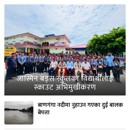
जास्मिन बड्स स्कुलका विद्यार्थीलाई
स्काउट अभिमुखीकरण
बाणगंगा नदीमा नुहाउन गएका दुई बालक
बेपत्ता