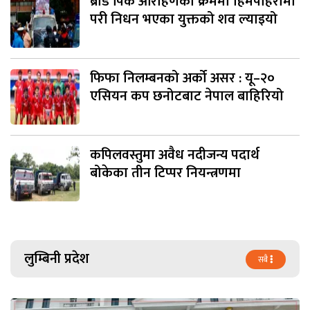
ब्रोड पिक आरोहणका क्रममा हिमपहिरोमा
परी निधन भएका युक्तको शव ल्याइयो
फिफा निलम्बनको अर्को असर : यू–२०
एसियन कप छनोटबाट नेपाल बाहिरियो
कपिलवस्तुमा अवैध नदीजन्य पदार्थ
बोकेका तीन टिप्पर नियन्त्रणमा
लुम्बिनी प्रदेश
सबै