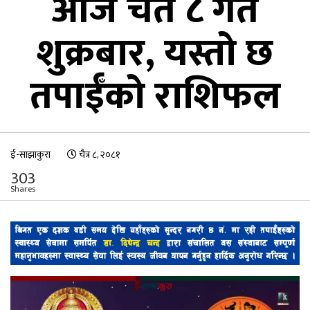
आज चैत ८ गते
शुक्रबार, यस्तो छ
तपाईँको राशिफल
ई-साझाकुरा
चैत्र ८, २०८१
303
Shares