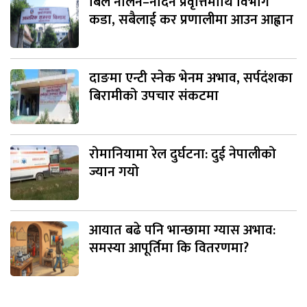
बिल नलिने–नदिने प्रवृत्तिमाथि विभाग
कडा, सबैलाई कर प्रणालीमा आउन आह्वान
दाङमा एन्टी स्नेक भेनम अभाव, सर्पदंशका
बिरामीको उपचार संकटमा
रोमानियामा रेल दुर्घटना: दुई नेपालीको
ज्यान गयो
आयात बढे पनि भान्छामा ग्यास अभाव:
समस्या आपूर्तिमा कि वितरणमा?