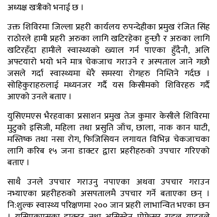
अध्यक्ष खत्रीको भनाई छ ।
उक्त शिविरमा जिल्ला प्रहरी कार्यलय रुपन्देहीका प्रमुख रंजित सिंह
राठोरले हामी प्रहरी अरुका लागि खटिरहेका हुन्छौ र अरुका लागि
खटिरहँदा हामीले स्वास्थ्यको ख्याल गर्न पाएका हुँदैनौ, अलि
अफ्टयारो भयो भने मात्र चेकजाच गराउने र अस्पताल जाने गछौ
जसले गर्दा स्वास्थ्यमा धेरै समस्या रोगहरु निम्तिने गर्दछ ।
सोहिकुराहरुलाई मध्यनजर गर्दै यस किसीमको शिविरहरु गर्दै
आएको उनले बताए ।
युसिएमएस भैरहवाका प्रसाशन प्रमुख तेज कुमार केसीले शिविरमा
मुटुको इसिजी, महिला तथा प्रसुति जाँच, छाला, नाक कान घाटी,
मस्तिष्क तथा नसा रोग, फिजिसियन लगायत विभिन्न चेकजाचका
लागि करिब १५ जना डाक्टर द्वारा प्रहरीहरुको उपचार गरिएको
बताए ।
साथै उनले उपचार गराउनु नपाएका अथवा उपचार गराउन
नभ्याएका प्रहरीहरुको असपतालमै उपचार गर्ने बताएका छन् ।
नि:शुल्क स्वास्थ्य परिक्षणमा २०० जान प्रहरी लाभान्वित भएका छन
। युसिएकएसका डाक्टर तथा असिस्टेन प्रोफेसर राहुल यादवले