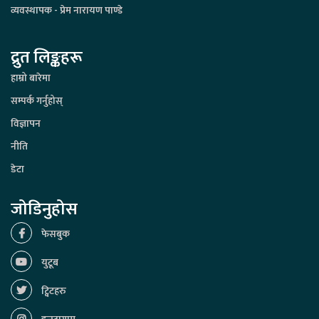
व्यवस्थापक - प्रेम नारायण पाण्डे
द्रुत लिङ्कहरू
हाम्रो बारेमा
सम्पर्क गर्नुहोस्
विज्ञापन
नीति
डेटा
जोडिनुहोस
फेसबुक
युटूब
ट्विटहरु