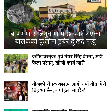
बाणगंगा ९ जिनुवामा माछा मार्न गएका
बालकको कुलोमा डुबेर दुःखद मृत्यु
कपिलवस्तुका पुर्व मेयर सिंह बेपत्ता, अझै
फेला परेनन्, खोजी कार्य जारी
तीजको रौनक बढाउन आयो नयाँ गीत ‘मेरो
बिहे भा छैन, म पोइला गा छैन’