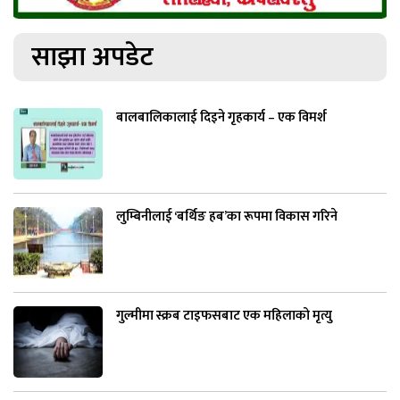
साझा अपडेट
बालबालिकालाई दिइने गृहकार्य – एक विमर्श
लुम्बिनीलाई ‘बर्थिङ हब’का रूपमा विकास गरिने
गुल्मीमा स्क्रब टाइफसबाट एक महिलाको मृत्यु