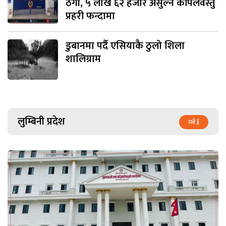
ठगी, ५ लाख ६२ हजार असुल्ने कपिलवस्तु
प्रहरी फन्दामा
डुबानमा पर्दै एसियाकै ठुलो शिला
शालिग्राम
लुम्बिनी प्रदेश
सबै