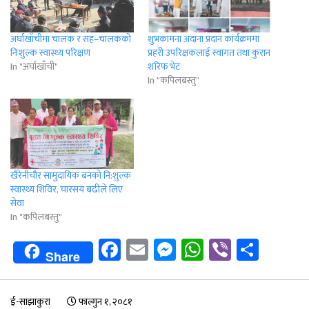
अर्घाखाँचीमा चालक र सह–चालकको
शुभकामना अदाना प्रदान कार्यक्रममा
निःशुल्क स्वास्थ्य परिक्षण
प्रहरी उपरिक्षकलाई स्वागत तथा कुरान
In "अर्घाखाँची"
शरिफ भेट
In "कपिलबस्तु"
खैरेनीचाैर सामुदायिक बनकाे नि:शुल्क
स्वास्थ्य शिविर, चारसय बढीले लिए
सेवा
In "कपिलबस्तु"
Facebook
Email
Messenger
WhatsApp
Viber
Shar
Share
ई-साझाकुरा
फाल्गुन १, २०८१