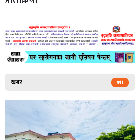
खबर
सबै