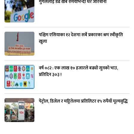
गुगललाई डेढ खर्ब रुपैयाँभन्दा धेरै जरिवाना
पश्चिम एसियाका १२ देशमा सबै प्रकारका श्रम स्वीकृति
खुला
वर्ष ०८२ : एक लाख १० हजारले बढ्यो सुनको भाउ,
प्रतिदिन ३०३ !
पेट्रोल, डिजेल र मट्टितेलमा प्रतिलिटर १५ रुपैयाँ मूल्यवृद्धि