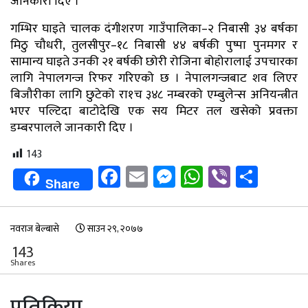
जानकारी दिए ।
गम्भिर घाइते चालक दंगीशरण गाउँपालिका–२ निबासी ३४ बर्षका
मिठु चौधरी, तुलसीपुर–१८ निबासी ४४ बर्षकी पुष्पा पुनमगर र
सामान्य घाइते उनकी २१ बर्षकी छोरी रोजिना बोहोरालाई उपचारका
लागि नेपालगन्ज रिफर गरिएको छ । नेपालगन्जबाट शव लिएर
बिजौरीका लागि छुटेको रा१च ३४८ नम्बरको एम्बुलेन्स अनियन्त्रीत
भएर पल्टिदा बाटोदेखि एक सय मिटर तल खसेको प्रवक्ता
डम्बरपालले जानकारी दिए ।
143
Facebook
Email
Messenger
WhatsApp
Viber
Shar
Share
नवराज बेल्बासे
साउन २९, २०७७
143
Shares
प्रतिक्रिया