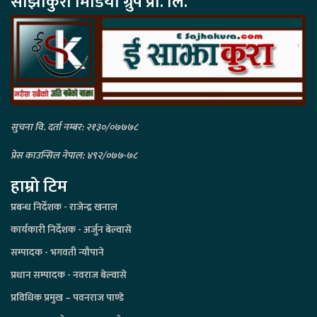
साझाकुरा मिडिया ग्रुप प्रा. लि.
सुचना वि. दर्ता नम्बर: २१३०/०७७७८
प्रेस काउन्सिल नेपाल: ४९२/०७७-७८
हाम्रो टिम
प्रबन्ध निर्देशक - राजेन्द्र खनाल
कार्यकारी निर्देशक - अर्जुन बेल्वासे
सम्पादक - भगवती न्यौपाने
प्रधान सम्पादक - नवराज बेल्वासे
प्रविधिक प्रमुख – पवनराज पाण्डे