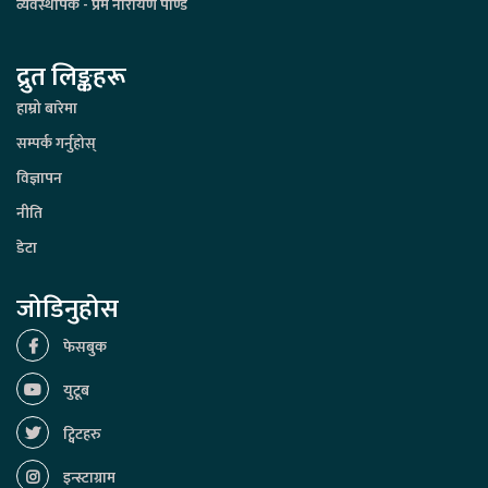
व्यवस्थापक - प्रेम नारायण पाण्डे
द्रुत लिङ्कहरू
हाम्रो बारेमा
सम्पर्क गर्नुहोस्
विज्ञापन
नीति
डेटा
जोडिनुहोस
फेसबुक
युटूब
ट्विटहरु
इन्स्टाग्राम