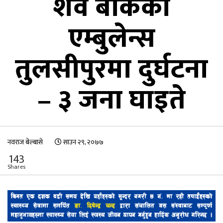
शव बोकेको
एम्बुलेन्स
तुलसीपुरमा दुर्घटना
– ३ जना घाइते
नवराज बेल्बासे
साउन २९, २०७७
143
Shares