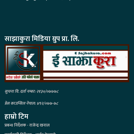
साझाकुरा मिडिया ग्रुप प्रा. लि.
सुचना वि. दर्ता नम्बर: २१३०/०७७७८
प्रेस काउन्सिल नेपाल: ४९२/०७७-७८
हाम्रो टिम
प्रबन्ध निर्देशक - राजेन्द्र खनाल