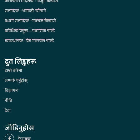
कार्यकारी निर्देशक - अर्जुन बेल्वासे
सम्पादक - भगवती न्यौपाने
प्रधान सम्पादक - नवराज बेल्वासे
प्रविधिक प्रमुख – पवनराज पाण्डे
व्यवस्थापक - प्रेम नारायण पाण्डे
द्रुत लिङ्कहरू
हाम्रो बारेमा
सम्पर्क गर्नुहोस्
विज्ञापन
नीति
डेटा
जोडिनुहोस
फेसबुक