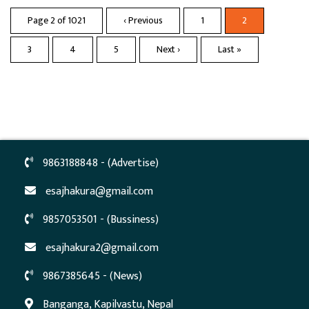
Page 2 of 1021
‹ Previous
1
2
3
4
5
Next ›
Last »
9863188848 - (Advertise)
esajhakura@gmail.com
9857053501 - (Bussiness)
esajhakura2@gmail.com
9867385645 - (News)
Banganga, Kapilvastu, Nepal