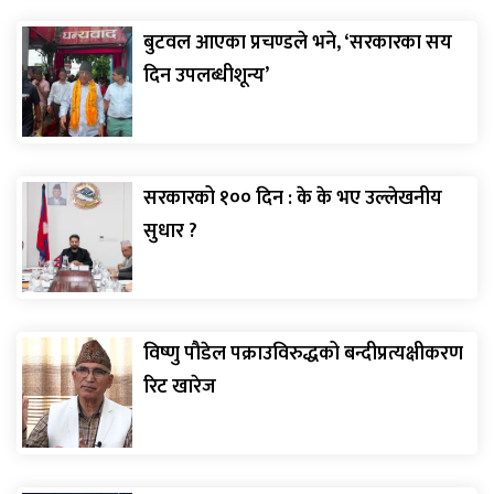
बुटवल आएका प्रचण्डले भने, ‘सरकारका सय
दिन उपलब्धीशून्य’
सरकारको १०० दिन : के के भए उल्लेखनीय
सुधार ?
विष्णु पौडेल पक्राउविरुद्धको बन्दीप्रत्यक्षीकरण
रिट खारेज