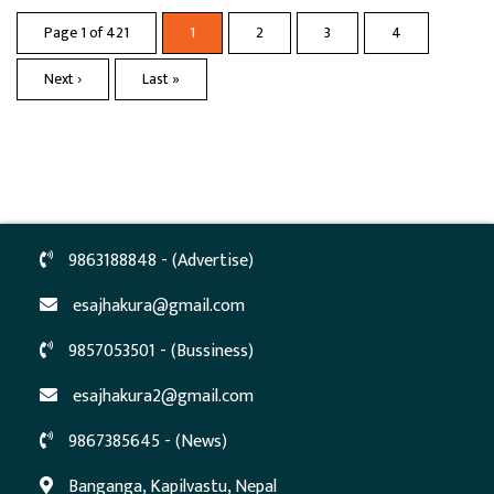
Page 1 of 421
1
2
3
4
Next ›
Last »
9863188848 - (Advertise)
esajhakura@gmail.com
9857053501 - (Bussiness)
esajhakura2@gmail.com
9867385645 - (News)
Banganga, Kapilvastu, Nepal