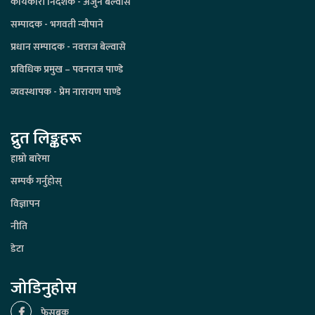
कार्यकारी निर्देशक - अर्जुन बेल्वासे
सम्पादक - भगवती न्यौपाने
प्रधान सम्पादक - नवराज बेल्वासे
प्रविधिक प्रमुख – पवनराज पाण्डे
व्यवस्थापक - प्रेम नारायण पाण्डे
द्रुत लिङ्कहरू
हाम्रो बारेमा
सम्पर्क गर्नुहोस्
विज्ञापन
नीति
डेटा
जोडिनुहोस
फेसबुक