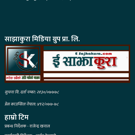
साझाकुरा मिडिया ग्रुप प्रा. लि.
सुचना वि. दर्ता नम्बर: २१३०/०७७७८
प्रेस काउन्सिल नेपाल: ४९२/०७७-७८
हाम्रो टिम
प्रबन्ध निर्देशक - राजेन्द्र खनाल