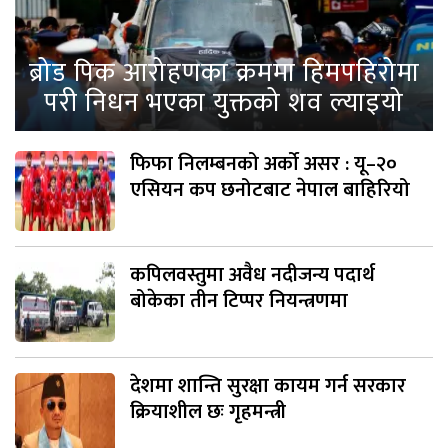
ब्रोड पिक आरोहणका क्रममा हिमपहिरोमा
परी निधन भएका युक्तको शव ल्याइयो
फिफा निलम्बनको अर्को असर : यू–२०
एसियन कप छनोटबाट नेपाल बाहिरियो
कपिलवस्तुमा अवैध नदीजन्य पदार्थ
बोकेका तीन टिप्पर नियन्त्रणमा
देशमा शान्ति सुरक्षा कायम गर्न सरकार
क्रियाशील छः गृहमन्त्री