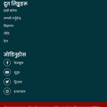
द्रुत लिङ्कहरू
हाम्रो बारेमा
सम्पर्क गर्नुहोस्
विज्ञापन
नीति
डेटा
जोडिनुहोस
फेसबुक
युटूब
ट्विटहरु
इन्स्टाग्राम