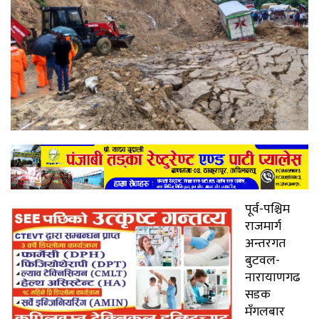
पूर्व-पश्चिम
राजमार्ग
अन्तरगत
बुटवल-
नारायाणगढ
सडक
मँगलबार