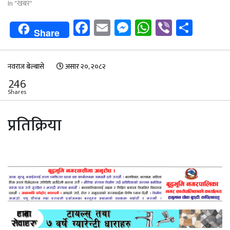
In "खबर"
Facebook
Email
Messenger
WhatsApp
Viber
Shar
Share
नवराज बेल्बासे
असार २०, २०८२
246
Shares
प्रतिक्रिया