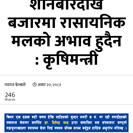
शनिबारदेखि
बजारमा रासायनिक
मलको अभाव हुदैन
: कृषिमन्त्री
नवराज बेल्बासे
असार २०, २०८२
246
Shares