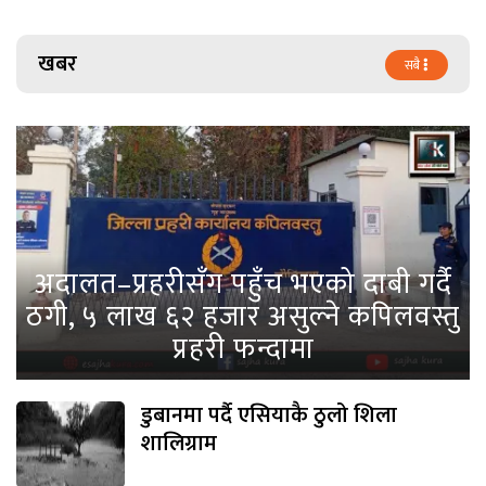
खबर
सबै
अदालत–प्रहरीसँग पहुँच भएको दाबी गर्दै
ठगी, ५ लाख ६२ हजार असुल्ने कपिलवस्तु
प्रहरी फन्दामा
डुबानमा पर्दै एसियाकै ठुलो शिला
शालिग्राम